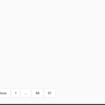
ious
1
…
56
57