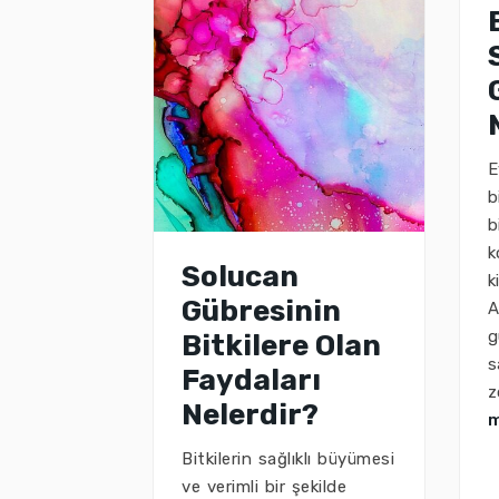
E
b
b
k
Solucan
k
Gübresinin
A
g
Bitkilere Olan
s
Faydaları
z
Nelerdir?
Bitkilerin sağlıklı büyümesi
ve verimli bir şekilde