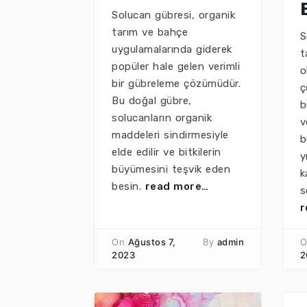
Solucan gübresi, organik
tarım ve bahçe
S
uygulamalarında giderek
t
popüler hale gelen verimli
o
bir gübreleme çözümüdür.
ç
Bu doğal gübre,
b
solucanların organik
v
maddeleri sindirmesiyle
b
elde edilir ve bitkilerin
y
büyümesini teşvik eden
k
besin.
read more…
s
r
On
Ağustos 7,
By
admin
O
2023
2