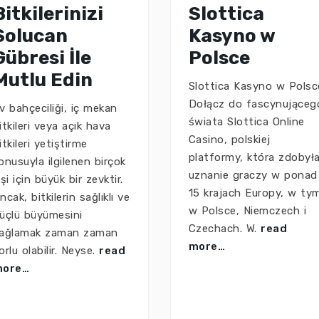
Bitkilerinizi
Slottica
Solucan
Kasyno w
Gübresi İle
Polsce
Mutlu Edin
Slottica Kasyno w Polsc
Dołącz do fascynująceg
v bahçeciliği, iç mekan
świata Slottica Online
itkileri veya açık hava
Casino, polskiej
itkileri yetiştirme
platformy, która zdobył
onusuyla ilgilenen birçok
uznanie graczy w ponad
işi için büyük bir zevktir.
15 krajach Europy, w ty
ncak, bitkilerin sağlıklı ve
w Polsce, Niemczech i
üçlü büyümesini
Czechach. W.
read
ağlamak zaman zaman
more…
orlu olabilir. Neyse.
read
more…