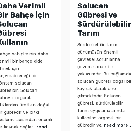
Daha Verimli
Solucan
Bir Bahçe İçin
Gübresi ve
Solucan
Sürdürülebili
Gübresi
Tarım
Kullanın
Sürdürülebilir tarım,
günümüzün önemli
ahçe sahiplerinin daha
çevresel sorunlarına
erimli bir bahçe elde
çözüm sunan bir
tmek için
yaklaşımdır. Bu bağlamda
aşvurabileceği bir
solucan gübresi doğal bi
öntem solucan
kaynak olarak öne
übresidir. Solucan
çıkmaktadır. Solucan
übresi, organik
gübresi, sürdürülebilir
tıklardan üretilen doğal
tarım uygulamalarında
ir gübredir ve bitki
kullanılan organik bir
esleme açısından önemli
gübredir ve.
read more
ir kaynak sağlar..
read