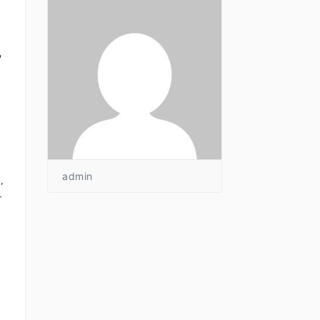
r
admin
,
r
…