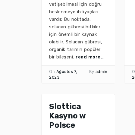
yetişebilmesi için doğru
beslenmeye ihtiyaçları
vardır. Bu noktada,
solucan gübresi bitkiler
için önemli bir kaynak
olabilir. Solucan gübresi,
organik tarımın popüler
bir bileşeni.
read more…
On
Ağustos 7,
By
admin
O
2023
2
Slottica
Kasyno w
Polsce