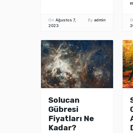
On
Ağustos 7,
By
admin
O
2023
2
Solucan
Gübresi
Fiyatları Ne
Kadar?