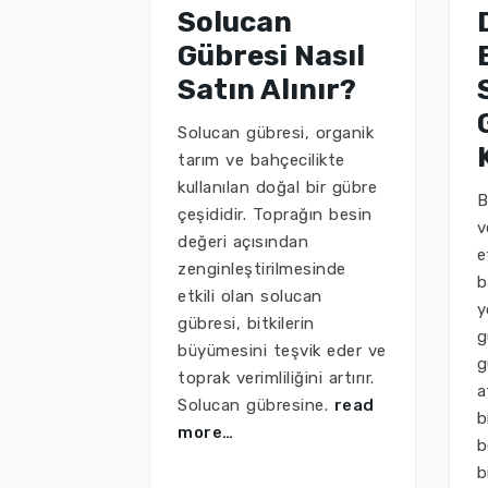
Solucan
Gübresi Nasıl
Satın Alınır?
Solucan gübresi, organik
tarım ve bahçecilikte
kullanılan doğal bir gübre
B
çeşididir. Toprağın besin
v
değeri açısından
e
zenginleştirilmesinde
b
etkili olan solucan
y
gübresi, bitkilerin
g
büyümesini teşvik eder ve
g
toprak verimliliğini artırır.
a
Solucan gübresine.
read
b
more…
b
b