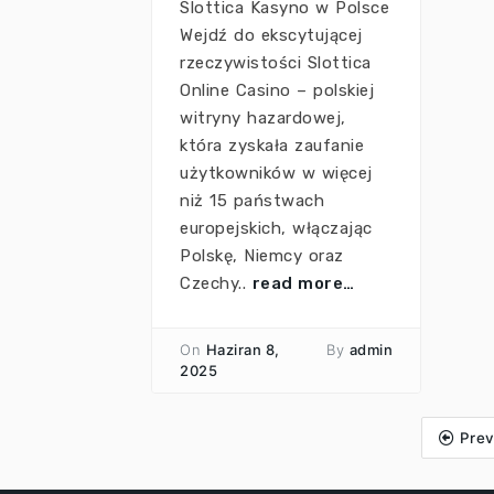
Slottica Kasyno w Polsce
Wejdź do ekscytującej
rzeczywistości Slottica
Online Casino – polskiej
witryny hazardowej,
która zyskała zaufanie
użytkowników w więcej
niż 15 państwach
europejskich, włączając
Polskę, Niemcy oraz
Czechy..
read more…
On
Haziran 8,
By
admin
2025
Prev