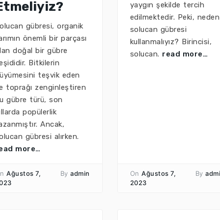
Etmeliyiz?
yaygın şekilde tercih
edilmektedir. Peki, neden
olucan gübresi, organik
solucan gübresi
arımın önemli bir parçası
kullanmalıyız? Birincisi,
lan doğal bir gübre
solucan.
read more…
eşididir. Bitkilerin
üyümesini teşvik eden
e toprağı zenginleştiren
u gübre türü, son
ıllarda popülerlik
azanmıştır. Ancak,
olucan gübresi alırken.
ead more…
n
Ağustos 7,
By
admin
On
Ağustos 7,
By
adm
023
2023