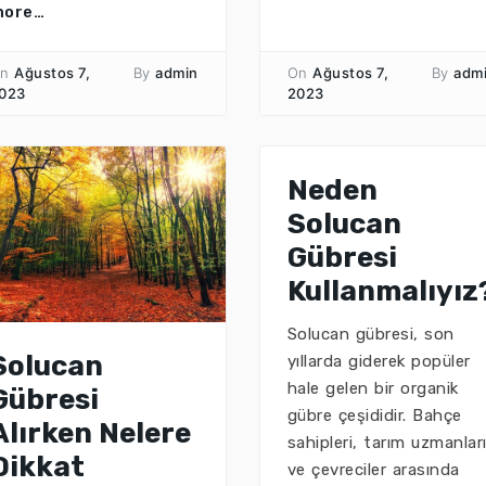
more…
n
Ağustos 7,
By
admin
On
Ağustos 7,
By
adm
023
2023
Neden
Solucan
Gübresi
Kullanmalıyız
Solucan gübresi, son
Solucan
yıllarda giderek popüler
hale gelen bir organik
Gübresi
gübre çeşididir. Bahçe
Alırken Nelere
sahipleri, tarım uzmanlar
Dikkat
ve çevreciler arasında