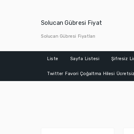
Skip
to
content
Solucan Gübresi Fiyat
Solucan Gübresi Fiyatları
Liste
Sayfa Listesi
Şifresiz L
Twitter Favori Çoğaltma Hilesi Ücretsi