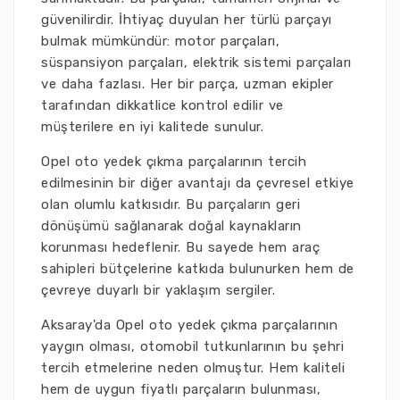
güvenilirdir. İhtiyaç duyulan her türlü parçayı
bulmak mümkündür: motor parçaları,
süspansiyon parçaları, elektrik sistemi parçaları
ve daha fazlası. Her bir parça, uzman ekipler
tarafından dikkatlice kontrol edilir ve
müşterilere en iyi kalitede sunulur.
Opel oto yedek çıkma parçalarının tercih
edilmesinin bir diğer avantajı da çevresel etkiye
olan olumlu katkısıdır. Bu parçaların geri
dönüşümü sağlanarak doğal kaynakların
korunması hedeflenir. Bu sayede hem araç
sahipleri bütçelerine katkıda bulunurken hem de
çevreye duyarlı bir yaklaşım sergiler.
Aksaray'da Opel oto yedek çıkma parçalarının
yaygın olması, otomobil tutkunlarının bu şehri
tercih etmelerine neden olmuştur. Hem kaliteli
hem de uygun fiyatlı parçaların bulunması,