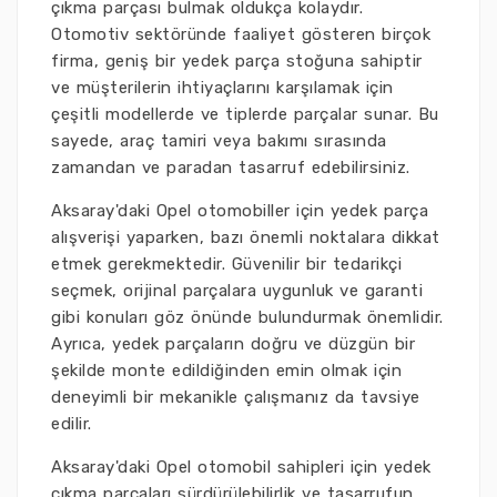
çıkma parçası bulmak oldukça kolaydır.
Otomotiv sektöründe faaliyet gösteren birçok
firma, geniş bir yedek parça stoğuna sahiptir
ve müşterilerin ihtiyaçlarını karşılamak için
çeşitli modellerde ve tiplerde parçalar sunar. Bu
sayede, araç tamiri veya bakımı sırasında
zamandan ve paradan tasarruf edebilirsiniz.
Aksaray'daki Opel otomobiller için yedek parça
alışverişi yaparken, bazı önemli noktalara dikkat
etmek gerekmektedir. Güvenilir bir tedarikçi
seçmek, orijinal parçalara uygunluk ve garanti
gibi konuları göz önünde bulundurmak önemlidir.
Ayrıca, yedek parçaların doğru ve düzgün bir
şekilde monte edildiğinden emin olmak için
deneyimli bir mekanikle çalışmanız da tavsiye
edilir.
Aksaray'daki Opel otomobil sahipleri için yedek
çıkma parçaları sürdürülebilirlik ve tasarrufun