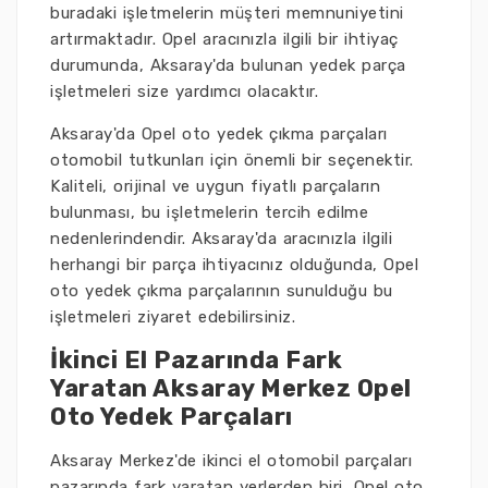
buradaki işletmelerin müşteri memnuniyetini
artırmaktadır. Opel aracınızla ilgili bir ihtiyaç
durumunda, Aksaray'da bulunan yedek parça
işletmeleri size yardımcı olacaktır.
Aksaray'da Opel oto yedek çıkma parçaları
otomobil tutkunları için önemli bir seçenektir.
Kaliteli, orijinal ve uygun fiyatlı parçaların
bulunması, bu işletmelerin tercih edilme
nedenlerindendir. Aksaray'da aracınızla ilgili
herhangi bir parça ihtiyacınız olduğunda, Opel
oto yedek çıkma parçalarının sunulduğu bu
işletmeleri ziyaret edebilirsiniz.
İkinci El Pazarında Fark
Yaratan Aksaray Merkez Opel
Oto Yedek Parçaları
Aksaray Merkez'de ikinci el otomobil parçaları
pazarında fark yaratan yerlerden biri, Opel oto