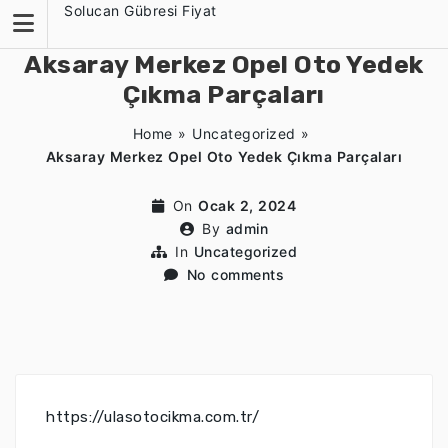
Skip
Solucan Gübresi Fiyat
to
content
Aksaray Merkez Opel Oto Yedek
Çıkma Parçaları
Home
»
Uncategorized
»
Aksaray Merkez Opel Oto Yedek Çıkma Parçaları
On
Ocak 2, 2024
By
admin
In
Uncategorized
No comments
https://ulasotocikma.com.tr/