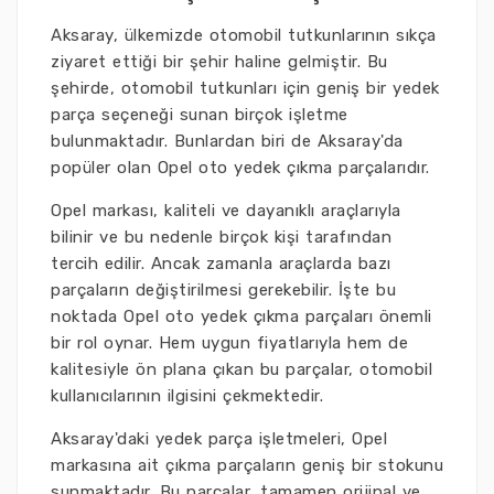
Aksaray, ülkemizde otomobil tutkunlarının sıkça
ziyaret ettiği bir şehir haline gelmiştir. Bu
şehirde, otomobil tutkunları için geniş bir yedek
parça seçeneği sunan birçok işletme
bulunmaktadır. Bunlardan biri de Aksaray'da
popüler olan Opel oto yedek çıkma parçalarıdır.
Opel markası, kaliteli ve dayanıklı araçlarıyla
bilinir ve bu nedenle birçok kişi tarafından
tercih edilir. Ancak zamanla araçlarda bazı
parçaların değiştirilmesi gerekebilir. İşte bu
noktada Opel oto yedek çıkma parçaları önemli
bir rol oynar. Hem uygun fiyatlarıyla hem de
kalitesiyle ön plana çıkan bu parçalar, otomobil
kullanıcılarının ilgisini çekmektedir.
Aksaray'daki yedek parça işletmeleri, Opel
markasına ait çıkma parçaların geniş bir stokunu
sunmaktadır. Bu parçalar, tamamen orijinal ve