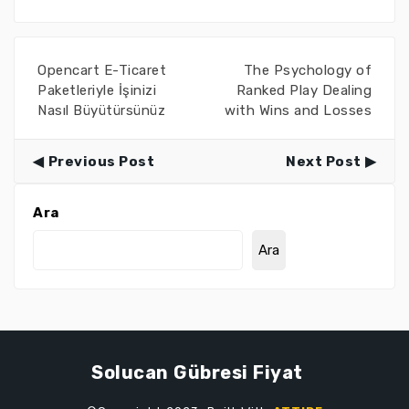
Opencart E-Ticaret
The Psychology of
Paketleriyle İşinizi
Ranked Play Dealing
Nasıl Büyütürsünüz
with Wins and Losses
Previous Post
Next Post
Ara
Ara
Solucan Gübresi Fiyat