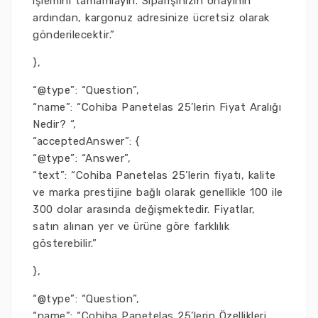
işlemini tamamlayın. Siparişinizin onayının
ardından, kargonuz adresinize ücretsiz olarak
gönderilecektir.”
},
“@type”: “Question”,
“name”: “Cohiba Panetelas 25’lerin Fiyat Aralığı
Nedir? “,
“acceptedAnswer”: {
“@type”: “Answer”,
“text”: “Cohiba Panetelas 25’lerin fiyatı, kalite
ve marka prestijine bağlı olarak genellikle 100 ile
300 dolar arasında değişmektedir. Fiyatlar,
satın alınan yer ve ürüne göre farklılık
gösterebilir.”
},
“@type”: “Question”,
“name”: “Cohiba Panetelas 25’lerin Özellikleri