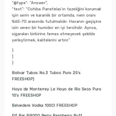
“@type”: “Answer”,
“text”: “Cohiba Panetelas’ın tazeliğini korumak
için serin ve karanlık bir ortamda, nem oranı
%65-70 arasında tutulmalıdır. Havanın geçişine
izin veren bir humidor en iyi tercihdir. Ayrıca,
sigaraları birbirine temas etmeyecek şekilde
yerleştirmek, kalitelerini artırır.”
}
]
}
Bolivar Tubos No.3 Tubos Puro 25’s
FREESHOP)
Hoyo de Monterrey Le Hoyo de Río Seco Puro
10’s FREESHOP
Belvedere Vodka 100Cl FREESHOP
Elf Bar Pi9000 Berry Raspberry Puff