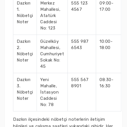
Dazkırı
Merkez
555 123
09:00-
1.
Mahallesi,
4567
17:00
Nöbetçi
Atatürk
Noter
Caddesi
No: 123
Dazkırı
Güzelköy
555 987
10:00-
2.
Mahallesi,
6543
18:00
Nöbetçi
Cumhuriyet
Noter
Sokak No:
45
Dazkırı
Yeni
555 567
08:30-
3.
Mahalle,
8901
16:30
Nöbetçi
İstasyon
Noter
Caddesi
No: 78
Dazkırı ilçesindeki nöbetçi noterlerin iletişim
bilgileri ve çalışma saatleri yukarıdaki gibidir. Her