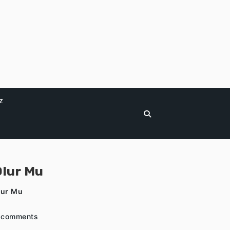
z
Olur Mu
lur Mu
 comments