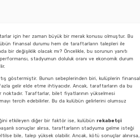
aftarlar için her zaman büyük bir merak konusu olmuştur. Bu
lübün finansal durumu hem de taraftarların talepleri ile
rında bir değişiklik olacak mı? Öncelikle, bu sorunun yanıtı
ın performansı, stadyumun doluluk oranı ve ekonomik durum
ir.
 artış göstermiştir. Bunun sebeplerinden biri, kulüplerin finansa
fazla gelir elde etme ihtiyacıdır. Ancak, taraftarların da bu
r noktadır. Taraftarlar, bilet fiyatlarının yükselmesi
ı tercih edebilirler. Bu da kulübün gelirlerini olumsuz
ini etkileyen diğer bir faktör ise, kulübün
rekabetçi
aşarılı sonuçlar alırsa, taraftarların stadyuma gelme isteği
ltilse bile, talep yüksek olabilir. Ancak, kötü sonuçlar alınırsa,