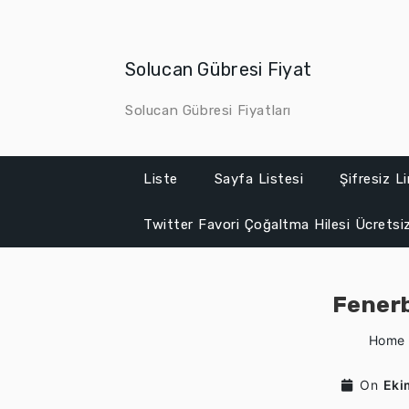
Skip
to
content
Solucan Gübresi Fiyat
Solucan Gübresi Fiyatları
Liste
Sayfa Listesi
Şifresiz L
Twitter Favori Çoğaltma Hilesi Ücretsi
Fenerb
Home
On
Eki