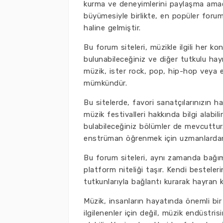
kurma ve deneyimlerini paylaşma amacı
büyümesiyle birlikte, en popüler forum s
haline gelmiştir.
Bu forum siteleri, müzikle ilgili her ko
bulunabileceğiniz ve diğer tutkulu hayr
müzik, ister rock, pop, hip-hop veya 
mümkündür.
Bu sitelerde, favori sanatçılarınızın ha
müzik festivalleri hakkında bilgi alabili
bulabileceğiniz bölümler de mevcuttur. 
enstrüman öğrenmek için uzmanlardan t
Bu forum siteleri, aynı zamanda bağıms
platform niteliği taşır. Kendi bestelerin
tutkunlarıyla bağlantı kurarak hayran ki
Müzik, insanların hayatında önemli bi
ilgilenenler için değil, müzik endüstr