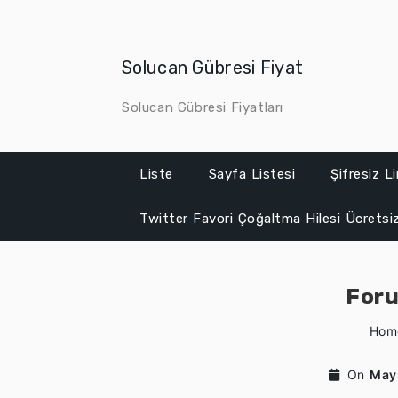
Skip
to
content
Solucan Gübresi Fiyat
Solucan Gübresi Fiyatları
Liste
Sayfa Listesi
Şifresiz L
Twitter Favori Çoğaltma Hilesi Ücretsi
Foru
Hom
On
May