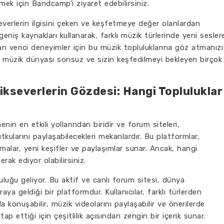
k için Bandcamp'i ziyaret edebilirsiniz.
severlerin ilgisini çeken ve keşfetmeye değer olanlardan
eniş kaynakları kullanarak, farklı müzik türlerinde yeni sesler
an verici deneyimler için bu müzik topluluklarına göz atmanızı
 müzik dünyası sonsuz ve sizin keşfedilmeyi bekleyen birçok
ikseverlerin Gözdesi: Hangi Topluluklar
nin en etkili yollarından biridir ve forum siteleri,
tkularını paylaşabilecekleri mekanlardır. Bu platformlar,
malar, yeni keşifler ve paylaşımlar sunar. Ancak, hangi
rak ediyor olabilirsiniz.
luluğu geliyor. Bu aktif ve canlı forum sitesi, dünya
ya geldiği bir platformdur. Kullanıcılar, farklı türlerden
a konuşabilir, müzik videolarını paylaşabilir ve önerilerde
itap ettiği için çeşitlilik açısından zengin bir içerik sunar.