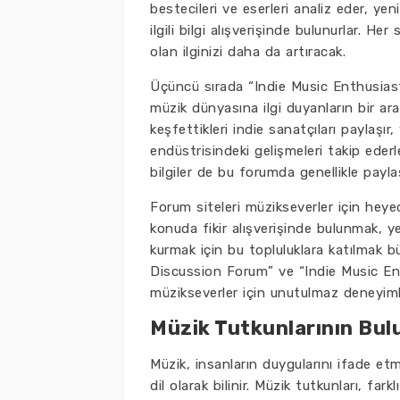
bestecileri ve eserleri analiz eder, ye
ilgili bilgi alışverişinde bulunurlar. H
olan ilginizi daha da artıracak.
Üçüncü sırada “Indie Music Enthusiast
müzik dünyasına ilgi duyanların bir ara
keşfettikleri indie sanatçıları paylaş
endüstrisindeki gelişmeleri takip ederle
bilgiler de bu forumda genellikle payla
Forum siteleri müzikseverler için heyeca
konuda fikir alışverişinde bulunmak, y
kurmak için bu topluluklara katılmak b
Discussion Forum” ve “Indie Music Ent
müzikseverler için unutulmaz deneyim
Müzik Tutkunlarının Bul
Müzik, insanların duygularını ifade etm
dil olarak bilinir. Müzik tutkunları, far