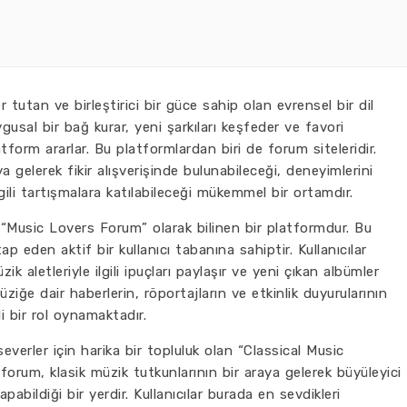
 tutan ve birleştirici bir güce sahip olan evrensel bir dil
ygusal bir bağ kurar, yeni şarkıları keşfeder ve favori
form ararlar. Bu platformlardan biri de forum siteleridir.
a gelerek fikir alışverişinde bulunabileceği, deneyimlerini
lgili tartışmalara katılabileceği mükemmel bir ortamdır.
, “Music Lovers Forum” olarak bilinen bir platformdur. Bu
p eden aktif bir kullanıcı tabanına sahiptir. Kullanıcılar
zik aletleriyle ilgili ipuçları paylaşır ve yeni çıkan albümler
iğe dair haberlerin, röportajların ve etkinlik duyurularının
i bir rol oynamaktadır.
 severler için harika bir topluluk olan “Classical Music
orum, klasik müzik tutkunlarının bir araya gelerek büyüleyici
pabildiği bir yerdir. Kullanıcılar burada en sevdikleri