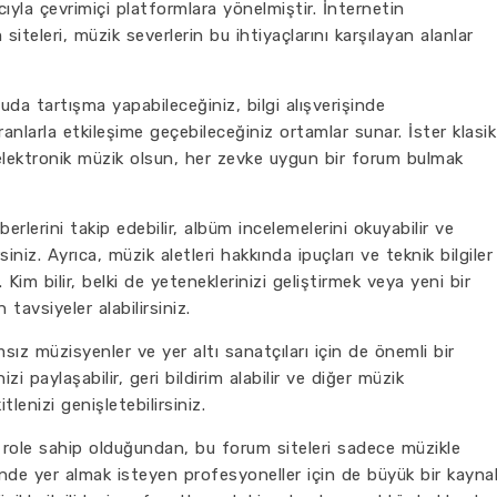
yla çevrimiçi platformlara yönelmiştir. İnternetin
iteleri, müzik severlerin bu ihtiyaçlarını karşılayan alanlar
nuda tartışma yapabileceğiniz, bilgi alışverişinde
anlarla etkileşime geçebileceğiniz ortamlar sunar. İster klasik
elektronik müzik olsun, her zevke uygun bir forum bulmak
berlerini takip edebilir, albüm incelemelerini okuyabilir ve
rsiniz. Ayrıca, müzik aletleri hakkında ipuçları ve teknik bilgiler
Kim bilir, belki de yeteneklerinizi geliştirmek veya yeni bir
avsiyeler alabilirsiniz.
ız müzisyenler ve yer altı sanatçıları için de önemli bir
izi paylaşabilir, geri bildirim alabilir ve diğer müzik
tlenizi genişletebilirsiniz.
r role sahip olduğundan, bu forum siteleri sadece müzikle
isinde yer almak isteyen profesyoneller için de büyük bir kayna