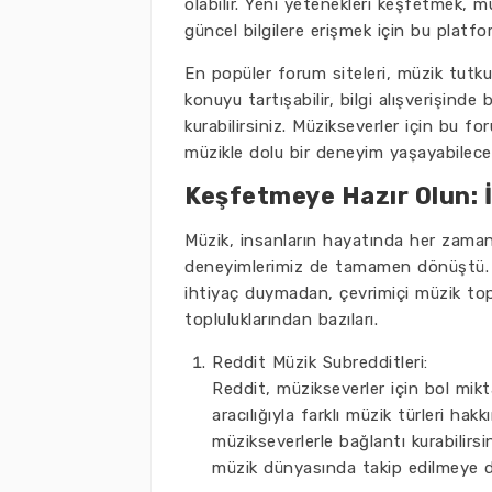
olabilir. Yeni yetenekleri keşfetmek, mü
güncel bilgilere erişmek için bu platform
En popüler forum siteleri, müzik tutku
konuyu tartışabilir, bilgi alışverişinde
kurabilirsiniz. Müzikseverler için bu fo
müzikle dolu bir deneyim yaşayabilecek
Keşfetmeye Hazır Olun: İ
Müzik, insanların hayatında her zaman
deneyimlerimiz de tamamen dönüştü. Ar
ihtiyaç duymadan, çevrimiçi müzik toplu
topluluklarından bazıları.
Reddit Müzik Subredditleri:
Reddit, müzikseverler için bol mikt
aracılığıyla farklı müzik türleri hakk
müzikseverlerle bağlantı kurabilir
müzik dünyasında takip edilmeye d