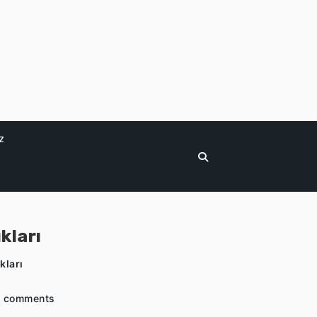
z
kları
kları
 comments