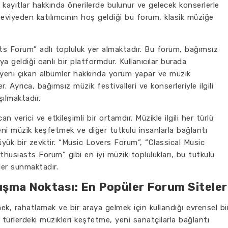
ni kayıtlar hakkında önerilerde bulunur ve gelecek konserlerle
er seviyeden katılımcının hoş geldiği bu forum, klasik müziğe
s Forum” adlı topluluk yer almaktadır. Bu forum, bağımsız
ya geldiği canlı bir platformdur. Kullanıcılar burada
ır, yeni çıkan albümler hakkında yorum yapar ve müzik
r. Ayrıca, bağımsız müzik festivalleri ve konserleriyle ilgili
şılmaktadır.
n verici ve etkileşimli bir ortamdır. Müzikle ilgili her türlü
eni müzik keşfetmek ve diğer tutkulu insanlarla bağlantı
üyük bir zevktir. “Music Lovers Forum”, “Classical Music
husiasts Forum” gibi en iyi müzik toplulukları, bu tutkulu
ler sunmaktadır.
uşma Noktası: En Popüler Forum Siteler
ek, rahatlamak ve bir araya gelmek için kullandığı evrensel bi
klı türlerdeki müzikleri keşfetme, yeni sanatçılarla bağlantı