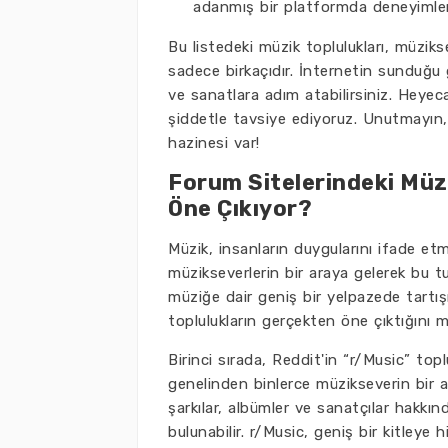
adanmış bir platformda deneyimleme
Bu listedeki müzik toplulukları, müzik
sadece birkaçıdır. İnternetin sunduğu g
ve sanatlara adım atabilirsiniz. Heyec
şiddetle tavsiye ediyoruz. Unutmayın,
hazinesi var!
Forum Sitelerindeki Müz
Öne Çıkıyor?
Müzik, insanların duygularını ifade etme
müzikseverlerin bir araya gelerek bu tu
müziğe dair geniş bir yelpazede tartış
toplulukların gerçekten öne çıktığını me
Birinci sırada, Reddit'in “r/Music” top
genelinden binlerce müzikseverin bir ara
şarkılar, albümler ve sanatçılar hakkınd
bulunabilir. r/Music, geniş bir kitleye h