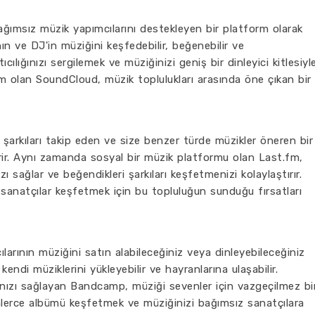
ağımsız müzik yapımcılarını destekleyen bir platform olarak
ın ve DJ'in müziğini keşfedebilir, beğenebilir ve
tıcılığınızı sergilemek ve müziğinizi geniş bir dinleyici kitlesiyl
rm olan SoundCloud, müzik toplulukları arasında öne çıkan bir
z şarkıları takip eden ve size benzer türde müzikler öneren bir
rir. Aynı zamanda sosyal bir müzik platformu olan Last.fm,
zı sağlar ve beğendikleri şarkıları keşfetmenizi kolaylaştırır.
 sanatçılar keşfetmek için bu topluluğun sunduğu fırsatları
rının müziğini satın alabileceğiniz veya dinleyebileceğiniz
kendi müziklerini yükleyebilir ve hayranlarına ulaşabilir.
ızı sağlayan Bandcamp, müziği sevenler için vazgeçilmez bi
binlerce albümü keşfetmek ve müziğinizi bağımsız sanatçılara