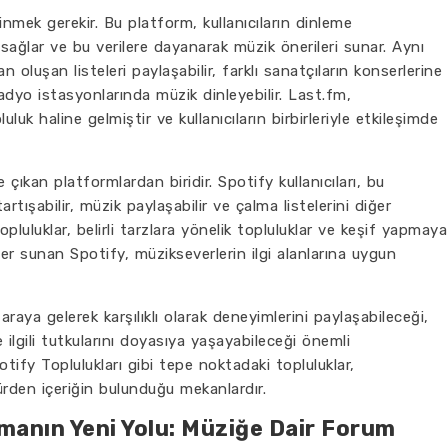
inmek gerekir. Bu platform, kullanıcıların dinleme
k sağlar ve bu verilere dayanarak müzik önerileri sunar. Aynı
n oluşan listeleri paylaşabilir, farklı sanatçıların konserlerine
li radyo istasyonlarında müzik dinleyebilir. Last.fm,
luk haline gelmiştir ve kullanıcıların birbirleriyle etkileşimde
çıkan platformlardan biridir. Spotify kullanıcıları, bu
artışabilir, müzik paylaşabilir ve çalma listelerini diğer
topluluklar, belirli tarzlara yönelik topluluklar ve keşif yapmaya
kler sunan Spotify, müzikseverlerin ilgi alanlarına uygun
 araya gelerek karşılıklı olarak deneyimlerini paylaşabileceği,
ilgili tutkularını doyasıya yaşayabileceği önemli
tify Toplulukları gibi tepe noktadaki topluluklar,
türden içeriğin bulunduğu mekanlardır.
rmanın Yeni Yolu: Müziğe Dair Forum