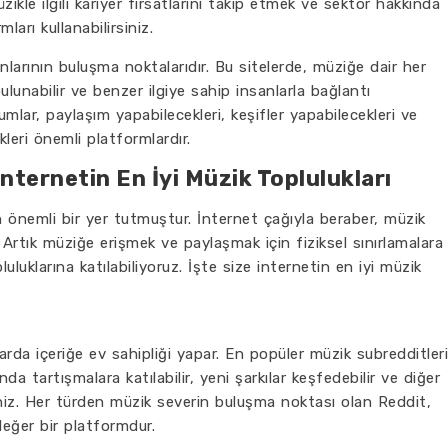
zikle ilgili kariyer fırsatlarını takip etmek ve sektör hakkında
ları kullanabilirsiniz.
nlarının buluşma noktalarıdır. Bu sitelerde, müziğe dair her
 bulunabilir ve benzer ilgiye sahip insanlarla bağlantı
rumlar, paylaşım yapabilecekleri, keşifler yapabilecekleri ve
leri önemli platformlardır.
nternetin En İyi Müzik Toplulukları
 önemli bir yer tutmuştur. İnternet çağıyla beraber, müzik
tık müziğe erişmek ve paylaşmak için fiziksel sınırlamalara
luklarına katılabiliyoruz. İşte size internetin en iyi müzik
arda içeriğe ev sahipliği yapar. En popüler müzik subredditleri
ında tartışmalara katılabilir, yeni şarkılar keşfedebilir ve diğer
siniz. Her türden müzik severin buluşma noktası olan Reddit,
eğer bir platformdur.