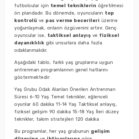
futbolcular için
temel tekniklerin
öğretilmesi
ön plandadır. Bu dönemde, oyuncuların
top
kontrolü
ve
pas verme becerileri
üzerine
yoğunlaşmak, onların özgüvenini artırır. Genç
oyuncular ise,
taktiksel anlayış
ve
fiziksel
dayanıklılık
gibi unsurlara daha fazla
odaklanmalıdır.
Aşağıdaki tablo, farklı yaş gruplarına uygun
antrenman programlarının genel hatlarını
göstermektedir:
Yaş Grubu Odak Alanları Önerilen Antrenman
Süresi 6-10 Yaş Temel teknikler, eğlenceli
oyunlar 60 dakika 11-14 Yaş Taktiksel anlayış,
fiziksel gelişim 90 dakika 15-18 Yaş İleri düzey
teknikler, takım stratejileri 120 dakika
Bu programlar, her yaş grubunun
gelişim
düzeyine
ve
ihtiyaçlarına
göre