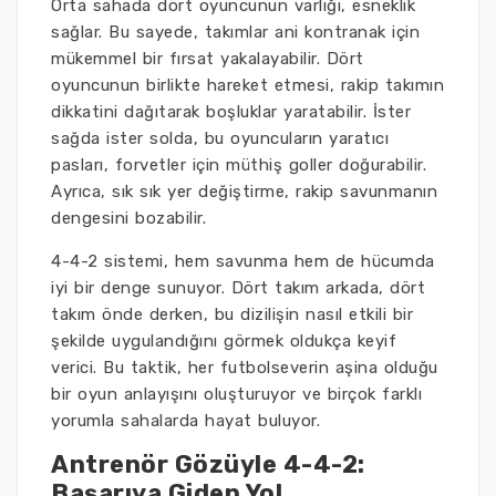
Orta sahada dört oyuncunun varlığı, esneklik
sağlar. Bu sayede, takımlar ani kontranak için
mükemmel bir fırsat yakalayabilir. Dört
oyuncunun birlikte hareket etmesi, rakip takımın
dikkatini dağıtarak boşluklar yaratabilir. İster
sağda ister solda, bu oyuncuların yaratıcı
pasları, forvetler için müthiş goller doğurabilir.
Ayrıca, sık sık yer değiştirme, rakip savunmanın
dengesini bozabilir.
4-4-2 sistemi, hem savunma hem de hücumda
iyi bir denge sunuyor. Dört takım arkada, dört
takım önde derken, bu dizilişin nasıl etkili bir
şekilde uygulandığını görmek oldukça keyif
verici. Bu taktik, her futbolseverin aşina olduğu
bir oyun anlayışını oluşturuyor ve birçok farklı
yorumla sahalarda hayat buluyor.
Antrenör Gözüyle 4-4-2:
Başarıya Giden Yol