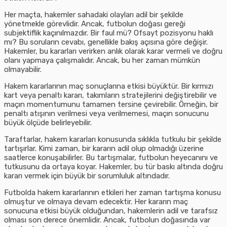
Her maçta, hakemler sahadaki olayları adil bir şekilde
yönetmekle görevlidir. Ancak, futbolun doğası gereği
subjektiflik kaçınılmazdır. Bir faul mü? Ofsayt pozisyonu haklı
mı? Bu soruların cevabı, genellikle bakış açısına göre değişir.
Hakemler, bu kararları verirken anlık olarak karar vermeli ve doğru
olanı yapmaya çalışmalıdır. Ancak, bu her zaman mümkün
olmayabilir.
Hakem kararlarının maç sonuçlarına etkisi büyüktür. Bir kırmızı
kart veya penaltı kararı, takımların stratejilerini değiştirebilir ve
maçın momentumunu tamamen tersine çevirebilir. Örneğin, bir
penaltı atışının verilmesi veya verilmemesi, maçın sonucunu
büyük ölçüde belirleyebilir.
Taraftarlar, hakem kararları konusunda sıklıkla tutkulu bir şekilde
tartışırlar. Kimi zaman, bir kararın adil olup olmadığı üzerine
saatlerce konuşabilirler. Bu tartışmalar, futbolun heyecanını ve
tutkusunu da ortaya koyar. Hakemler, bu tür baskı altında doğru
kararı vermek için büyük bir sorumluluk altındadır.
Futbolda hakem kararlarının etkileri her zaman tartışma konusu
olmuştur ve olmaya devam edecektir. Her kararın maç
sonucuna etkisi büyük olduğundan, hakemlerin adil ve tarafsız
olması son derece önemlidir. Ancak, futbolun doğasında var