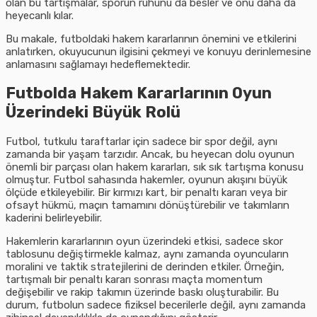
olan bu tartışmalar, sporun ruhunu da besler ve onu daha da
heyecanlı kılar.
Bu makale, futboldaki hakem kararlarının önemini ve etkilerini
anlatırken, okuyucunun ilgisini çekmeyi ve konuyu derinlemesine
anlamasını sağlamayı hedeflemektedir.
Futbolda Hakem Kararlarının Oyun
Üzerindeki Büyük Rolü
Futbol, tutkulu taraftarlar için sadece bir spor değil, aynı
zamanda bir yaşam tarzıdır. Ancak, bu heyecan dolu oyunun
önemli bir parçası olan hakem kararları, sık sık tartışma konusu
olmuştur. Futbol sahasında hakemler, oyunun akışını büyük
ölçüde etkileyebilir. Bir kırmızı kart, bir penaltı kararı veya bir
ofsayt hükmü, maçın tamamını dönüştürebilir ve takımların
kaderini belirleyebilir.
Hakemlerin kararlarının oyun üzerindeki etkisi, sadece skor
tablosunu değiştirmekle kalmaz, aynı zamanda oyuncuların
moralini ve taktik stratejilerini de derinden etkiler. Örneğin,
tartışmalı bir penaltı kararı sonrası maçta momentum
değişebilir ve rakip takımın üzerinde baskı oluşturabilir. Bu
durum, futbolun sadece fiziksel becerilerle değil, aynı zamanda