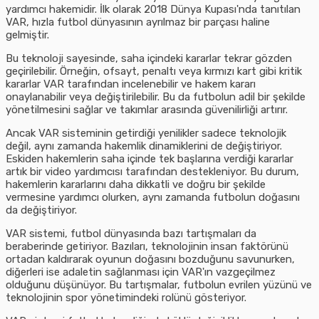
yardımcı hakemidir. İlk olarak 2018 Dünya Kupası'nda tanıtılan
VAR, hızla futbol dünyasının ayrılmaz bir parçası haline
gelmiştir.
Bu teknoloji sayesinde, saha içindeki kararlar tekrar gözden
geçirilebilir. Örneğin, ofsayt, penaltı veya kırmızı kart gibi kritik
kararlar VAR tarafından incelenebilir ve hakem kararı
onaylanabilir veya değiştirilebilir. Bu da futbolun adil bir şekilde
yönetilmesini sağlar ve takımlar arasında güvenilirliği artırır.
Ancak VAR sisteminin getirdiği yenilikler sadece teknolojik
değil, aynı zamanda hakemlik dinamiklerini de değiştiriyor.
Eskiden hakemlerin saha içinde tek başlarına verdiği kararlar
artık bir video yardımcısı tarafından destekleniyor. Bu durum,
hakemlerin kararlarını daha dikkatli ve doğru bir şekilde
vermesine yardımcı olurken, aynı zamanda futbolun doğasını
da değiştiriyor.
VAR sistemi, futbol dünyasında bazı tartışmaları da
beraberinde getiriyor. Bazıları, teknolojinin insan faktörünü
ortadan kaldırarak oyunun doğasını bozduğunu savunurken,
diğerleri ise adaletin sağlanması için VAR'ın vazgeçilmez
olduğunu düşünüyor. Bu tartışmalar, futbolun evrilen yüzünü ve
teknolojinin spor yönetimindeki rolünü gösteriyor.