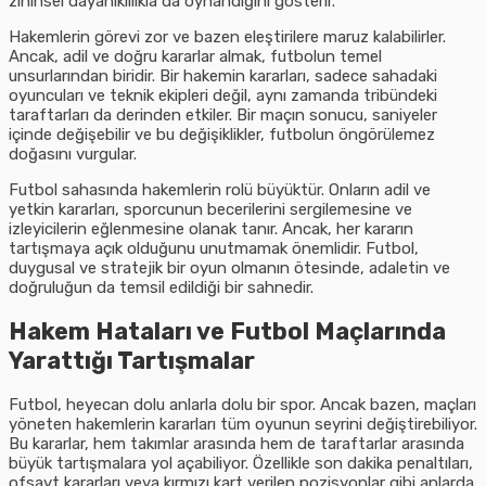
zihinsel dayanıklılıkla da oynandığını gösterir.
Hakemlerin görevi zor ve bazen eleştirilere maruz kalabilirler.
Ancak, adil ve doğru kararlar almak, futbolun temel
unsurlarından biridir. Bir hakemin kararları, sadece sahadaki
oyuncuları ve teknik ekipleri değil, aynı zamanda tribündeki
taraftarları da derinden etkiler. Bir maçın sonucu, saniyeler
içinde değişebilir ve bu değişiklikler, futbolun öngörülemez
doğasını vurgular.
Futbol sahasında hakemlerin rolü büyüktür. Onların adil ve
yetkin kararları, sporcunun becerilerini sergilemesine ve
izleyicilerin eğlenmesine olanak tanır. Ancak, her kararın
tartışmaya açık olduğunu unutmamak önemlidir. Futbol,
duygusal ve stratejik bir oyun olmanın ötesinde, adaletin ve
doğruluğun da temsil edildiği bir sahnedir.
Hakem Hataları ve Futbol Maçlarında
Yarattığı Tartışmalar
Futbol, heyecan dolu anlarla dolu bir spor. Ancak bazen, maçları
yöneten hakemlerin kararları tüm oyunun seyrini değiştirebiliyor.
Bu kararlar, hem takımlar arasında hem de taraftarlar arasında
büyük tartışmalara yol açabiliyor. Özellikle son dakika penaltıları,
ofsayt kararları veya kırmızı kart verilen pozisyonlar gibi anlarda