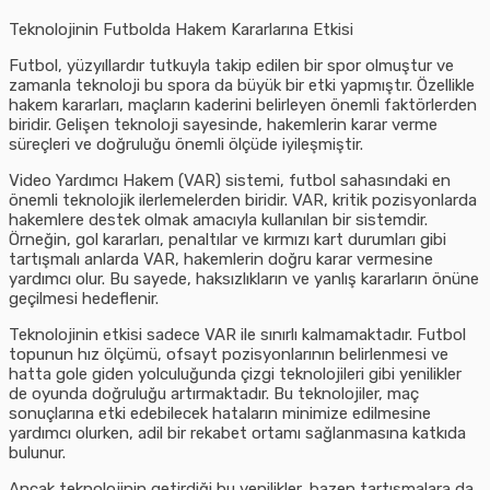
Teknolojinin Futbolda Hakem Kararlarına Etkisi
Futbol, yüzyıllardır tutkuyla takip edilen bir spor olmuştur ve
zamanla teknoloji bu spora da büyük bir etki yapmıştır. Özellikle
hakem kararları, maçların kaderini belirleyen önemli faktörlerden
biridir. Gelişen teknoloji sayesinde, hakemlerin karar verme
süreçleri ve doğruluğu önemli ölçüde iyileşmiştir.
Video Yardımcı Hakem (VAR) sistemi, futbol sahasındaki en
önemli teknolojik ilerlemelerden biridir. VAR, kritik pozisyonlarda
hakemlere destek olmak amacıyla kullanılan bir sistemdir.
Örneğin, gol kararları, penaltılar ve kırmızı kart durumları gibi
tartışmalı anlarda VAR, hakemlerin doğru karar vermesine
yardımcı olur. Bu sayede, haksızlıkların ve yanlış kararların önüne
geçilmesi hedeflenir.
Teknolojinin etkisi sadece VAR ile sınırlı kalmamaktadır. Futbol
topunun hız ölçümü, ofsayt pozisyonlarının belirlenmesi ve
hatta gole giden yolculuğunda çizgi teknolojileri gibi yenilikler
de oyunda doğruluğu artırmaktadır. Bu teknolojiler, maç
sonuçlarına etki edebilecek hataların minimize edilmesine
yardımcı olurken, adil bir rekabet ortamı sağlanmasına katkıda
bulunur.
Ancak teknolojinin getirdiği bu yenilikler, bazen tartışmalara da