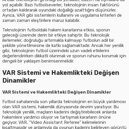
yol açabilir. Bazı futbolseverler, teknolojinin insan faktörünü
ortadan kaldırarak oyundaki doğallığı azalttığını düşünürler.
Ayrıca, VAR gibi sistemlerin kullanımı ve uygulama kriterleri de
zaman zaman eleştirilere maruz kalabilir.
Teknolojinin futboldaki hakem kararlarına etkisi, sporun
geleceği üzerinde derin bir etkiye sahiptir. Bu teknolojik
ilerlemeler, doğruluğu artırmakla kalmayıp futbolun adil bir
şekilde yönetilmesine de katkı sağlamaktadır. Ancak her yenilik
gibi, teknolojinin futbol üzerindeki uzun vadeli etkilerini
değerlendirirken dikkatli olunmalı ve sporun ruhunu korumak için
dengeli bir yaklaşım benimsenmelidir.
VAR Sistemi ve Hakemlikteki Değişen
Dinamikler
VAR Sistemi ve Hakemlikteki Değişen Dinamikler
Futbol sahalarında son yıllarda teknolojinin en büyük yardımcısı
olan VAR sistemi, hakemlik dünyasında devrim yaratıyor. Bu
teknolojik yenilik, maçların kaderini değiştirebilecek anlarda
hakemlere yardımcı oluyor ve tartışmalı kararların önüne
geçiyor. VAR, “Video Assistant Referee” kelimelerinin
kısaltmasıdır ve anlamıyla da oyunun kaderini belirleyen görüntü