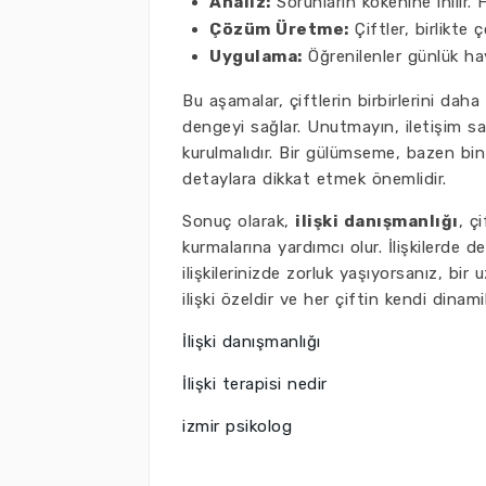
Analiz:
Sorunların kökenine inilir. 
Çözüm Üretme:
Çiftler, birlikte 
Uygulama:
Öğrenilenler günlük hay
Bu aşamalar, çiftlerin birbirlerini daha i
dengeyi sağlar. Unutmayın, iletişim sa
kurulmalıdır. Bir gülümseme, bazen bin
detaylara dikkat etmek önemlidir.
Sonuç olarak,
ilişki danışmanlığı
, ç
kurmalarına yardımcı olur. İlişkilerde 
ilişkilerinizde zorluk yaşıyorsanız, bi
ilişki özeldir ve her çiftin kendi dinamik
İlişki danışmanlığı
İlişki terapisi nedir
izmir psikolog