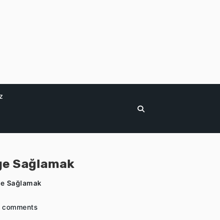
z
nge Sağlamak
nge Sağlamak
 comments