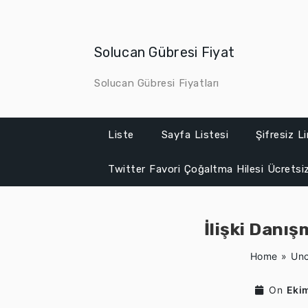
Skip
to
content
Solucan Gübresi Fiyat
Solucan Gübresi Fiyatları
Liste
Sayfa Listesi
Şifresiz L
Twitter Favori Çoğaltma Hilesi Ücretsi
İlişki Danı
Home
»
Unc
On
Eki