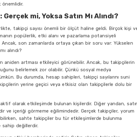
 önemlidir.
: Gerçek mi, Yoksa Satın Mı Alındı?
kte, takipçi sayısı önemli bir ölçüt haline geldi. Birçok kişi v
manın popülerlik, etki alanı ve pazarlama potansiyeli
 Ancak, son zamanlarda ortaya çıkan bir soru var: Yükselen
 mı alındı?
ın aniden artması etkileyici görünebilir. Ancak, bu takipçilerin
duğunu belirlemek zor olabilir. Çünkü sosyal medya
mkün. Bu durumda, hesap sahipleri, takipçi sayılarını suni
kipçilerin yerine geçici veya etkisiz olan takipçilerle dolu bir
 aktif olarak etkileşimde bulunan kişilerdir. Diğer yandan, satı
zdir ve içeriği görmeme eğilimindedir. Gerçek takipçiler, yorum
abilirken, sahte takipçiler bu tür etkileşimlerde bulunma
sahip değillerdir.