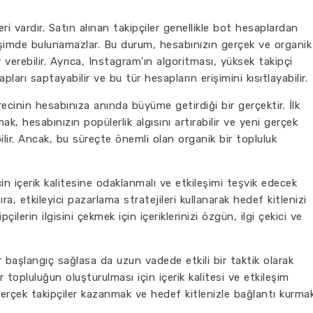
ri vardır. Satın alınan takipçiler genellikle bot hesaplardan
ileşimde bulunamazlar. Bu durum, hesabınızın gerçek ve organik
 verebilir. Ayrıca, Instagram'ın algoritması, yüksek takipçi
ları saptayabilir ve bu tür hesapların erişimini kısıtlayabilir.
recinin hesabınıza anında büyüme getirdiği bir gerçektir. İlk
k, hesabınızın popülerlik algısını artırabilir ve yeni gerçek
bilir. Ancak, bu süreçte önemli olan organik bir topluluk
in içerik kalitesine odaklanmalı ve etkileşimi teşvik edecek
a, etkileyici pazarlama stratejileri kullanarak hedef kitlenizi
ilerin ilgisini çekmek için içeriklerinizi özgün, ilgi çekici ve
r başlangıç sağlasa da uzun vadede etkili bir taktik olarak
topluluğun oluşturulması için içerik kalitesi ve etkileşim
 gerçek takipçiler kazanmak ve hedef kitlenizle bağlantı kurma