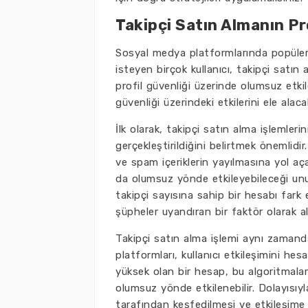
Takipçi Satın Almanın Pr
Sosyal medya platformlarında popüler
isteyen birçok kullanıcı, takipçi satı
profil güvenliği üzerinde olumsuz etki
güvenliği üzerindeki etkilerini ele ala
İlk olarak, takipçi satın alma işlemler
gerçekleştirildiğini belirtmek önemlidir.
ve spam içeriklerin yayılmasına yol açab
da olumsuz yönde etkileyebileceği unutu
takipçi sayısına sahip bir hesabı fark
şüpheler uyandıran bir faktör olarak alg
Takipçi satın alma işlemi aynı zamanda
platformları, kullanıcı etkileşimini hes
yüksek olan bir hesap, bu algoritmalar
olumsuz yönde etkilenebilir. Dolayısıyl
tarafından keşfedilmesi ve etkileşime 