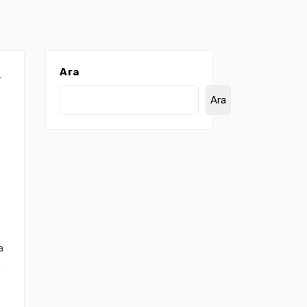
Ara
r
Ara
a
e