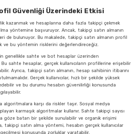
ofil Güvenliği Üzerindeki Etkisi
lik kazanmak ve hesaplarına daha fazla takipçi çekmek
n alma yöntemine başvuruyor. Ancak, takipçi satın almanın
leri de bulunuyor. Bu makalede, takipçi satın almanın profil
cak ve bu yöntemin risklerini değerlendireceğiz.
inin genellikle sahte ve bot hesaplar üzerinden
 Bu sahte hesaplar, gerçek kullanıcıların profillerine erişebilir
ilir. Ayrıca, takipçi satın almanın, hesap sahibinin itibarını
lmamalıdır. Gerçek kullanıcılar, hızlı bir şekilde yüksek
 edebilir ve bu durumu hesabın güvenilirliği konusunda
ılayabilir.
 algoritmalara karşı da riskler taşır. Sosyal medya
aplayan karmaşık algoritmalar kullanır. Sahte takipçi sayısı
a göze batan bir şekilde sunulabilir ve organik erişimi
a, takipçi satın alma yöntemi, hesabın gerçek kullanıcılar
geçilmesi konusunda zorluklar yaratabilir.