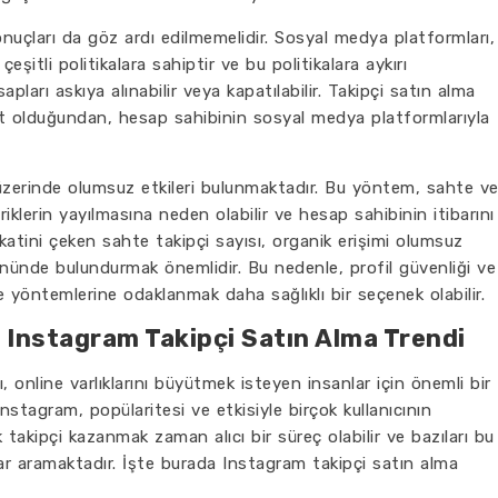
onuçları da göz ardı edilmemelidir. Sosyal medya platformları,
şitli politikalara sahiptir ve bu politikalara aykırı
apları askıya alınabilir veya kapatılabilir. Takipçi satın alma
zıt olduğundan, hesap sahibinin sosyal medya platformlarıyla
 üzerinde olumsuz etkileri bulunmaktadır. Bu yöntem, sahte v
klerin yayılmasına neden olabilir ve hesap sahibinin itibarını
ikkatini çeken sahte takipçi sayısı, organik erişimi olumsuz
 önünde bulundurmak önemlidir. Bu nedenle, profil güvenliği ve
 yöntemlerine odaklanmak daha sağlıklı bir seçenek olabilir.
 Instagram Takipçi Satın Alma Trendi
 online varlıklarını büyütmek isteyen insanlar için önemli bir
Instagram, popülaritesi ve etkisiyle birçok kullanıcının
k takipçi kazanmak zaman alıcı bir süreç olabilir ve bazıları bu
llar aramaktadır. İşte burada Instagram takipçi satın alma