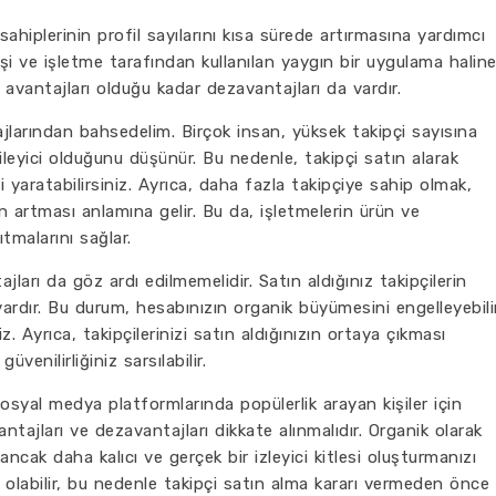
ahiplerinin profil sayılarını kısa sürede artırmasına yardımcı
işi ve işletme tarafından kullanılan yaygın bir uygulama halin
 avantajları olduğu kadar dezavantajları da vardır.
ajlarından bahsedelim. Birçok insan, yüksek takipçi sayısına
ileyici olduğunu düşünür. Bu nedenle, takipçi satın alarak
ssi yaratabilirsiniz. Ayrıca, daha fazla takipçiye sahip olmak,
nin artması anlamına gelir. Bu da, işletmelerin ürün ve
tmalarını sağlar.
ları da göz ardı edilmemelidir. Satın aldığınız takipçilerin
vardır. Bu durum, hesabınızın organik büyümesini engelleyebili
z. Ayrıca, takipçilerinizi satın aldığınızın ortaya çıkması
venilirliğiniz sarsılabilir.
osyal medya platformlarında popülerlik arayan kişiler için
ntajları ve dezavantajları dikkate alınmalıdır. Organik olarak
ncak daha kalıcı ve gerçek bir izleyici kitlesi oluşturmanızı
klı olabilir, bu nedenle takipçi satın alma kararı vermeden önce