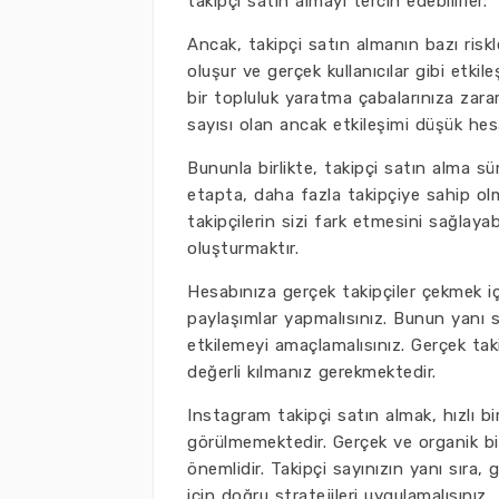
takipçi satın almayı tercih edebilirler.
Ancak, takipçi satın almanın bazı riskle
oluşur ve gerçek kullanıcılar gibi etk
bir topluluk yaratma çabalarınıza zarar
sayısı olan ancak etkileşimi düşük hesap
Bununla birlikte, takipçi satın alma sü
etapta, daha fazla takipçiye sahip olma
takipçilerin sizi fark etmesini sağlaya
oluşturmaktır.
Hesabınıza gerçek takipçiler çekmek iç
paylaşımlar yapmalısınız. Bunun yanı sır
etkilemeyi amaçlamalısınız. Gerçek takipç
değerli kılmanız gerekmektedir.
Instagram takipçi satın almak, hızlı bi
görülmemektedir. Gerçek ve organik bir 
önemlidir. Takipçi sayınızın yanı sıra,
için doğru stratejileri uygulamalısınız.