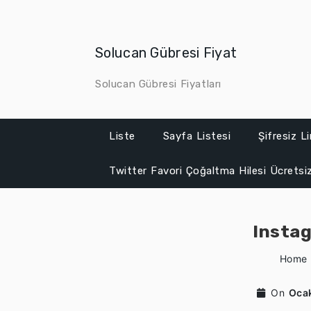
Skip
to
content
Solucan Gübresi Fiyat
Solucan Gübresi Fiyatları
Liste
Sayfa Listesi
Şifresiz L
Twitter Favori Çoğaltma Hilesi Ücretsi
Instag
Home
On
Oca