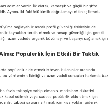
bazı adımlar vardır. İlk olarak, karmaşık ve güçlü bir şifre
ir. Ayrıca, iki faktörlü kimlik doğrulamayı etkinleştirmek,
büyüme sağlayabilir ancak profil güvenliği riskleriyle de
enilir kaynakları tercih etmek ve hesap güvenliği için gerekli
nliği, uzun vadede organik büyümeyi ve başarıyı sağlamak için
lma: Popülerlik İçin Etkili Bir Taktik
rda popülerlik elde etmek isteyen kullanıcılar arasında
, bu yöntemin etkinliği ve uzun vadeli sonuçları hakkında baz
ha fazla takipçiye sahip olmanın, markaların dikkatini
rak kabul edilmek veya sadece popülerlik elde etmek için
nle, takipçi sayısını artırmak için kısa yoldan giderek