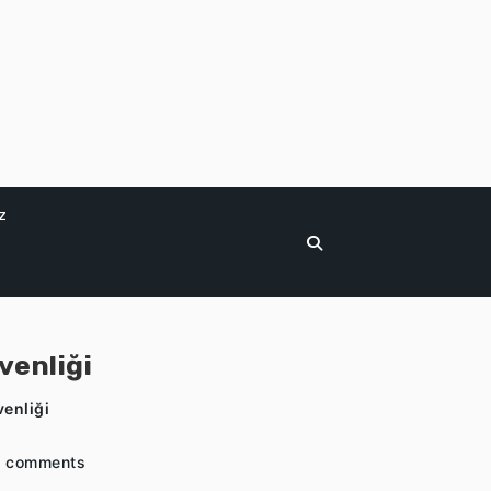
z
venliği
venliği
 comments