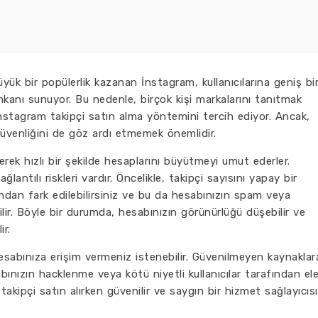
ük bir popülerlik kazanan İnstagram, kullanıcılarına geniş bi
kanı sunuyor. Bu nedenle, birçok kişi markalarını tanıtmak
stagram takipçi satın alma yöntemini tercih ediyor. Ancak,
 güvenliğini de göz ardı etmemek önemlidir.
erek hızlı bir şekilde hesaplarını büyütmeyi umut ederler.
lantılı riskleri vardır. Öncelikle, takipçi sayısını yapay bir
ından fark edilebilirsiniz ve bu da hesabınızın spam veya
lir. Böyle bir durumda, hesabınızın görünürlüğü düşebilir ve
ir.
esabınıza erişim vermeniz istenebilir. Güvenilmeyen kaynaklar
bınızın hacklenme veya kötü niyetli kullanıcılar tarafından el
, takipçi satın alırken güvenilir ve saygın bir hizmet sağlayıcısı