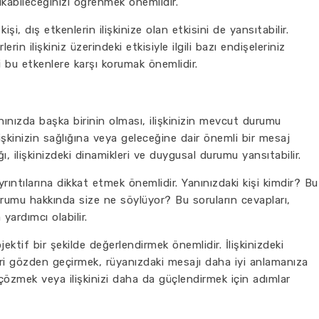
kabileceğinizi öğrenmek önemlidir.
işi, dış etkenlerin ilişkinize olan etkisini de yansıtabilir.
rin ilişkiniz üzerindeki etkisiyle ilgili bazı endişeleriniz
zi bu etkenlere karşı korumak önemlidir.
anınızda başka birinin olması, ilişkinizin mevcut durumu
ilişkinizin sağlığına veya geleceğine dair önemli bir mesaj
ğı, ilişkinizdeki dinamikleri ve duygusal durumu yansıtabilir.
rıntılarına dikkat etmek önemlidir. Yanınızdaki kişi kimdir? Bu
 durumu hakkında size ne söylüyor? Bu soruların cevapları,
yardımcı olabilir.
ektif bir şekilde değerlendirmek önemlidir. İlişkinizdeki
rleri gözden geçirmek, rüyanızdaki mesajı daha iyi anlamanıza
rı çözmek veya ilişkinizi daha da güçlendirmek için adımlar