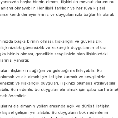
n yanınızda başka birinin olması, ilişkinizin mevcut durumunu
nlamı olmayabilir. Her ilişki farklıdır ve her rüya kişisel
nızı kendi deneyimleriniz ve duygularınızla bağlantılı olarak
anınızda başka birinin olması, kıskançlık ve güvensizlik
ilişkinizdeki güvensizlik ve kıskançlık duygularının etkisi
 birinin olması, genellikle sevgilinizle olan ilişkinizdeki
arınızı yansıtır.
ları, ilişkinizin sağlığını ve geleceğini etkileyebilir. Bu
 anlamak ve ele almak için iletişim kurmak ve sevgilinizle
sizlik ve kıskançlık duyguları, ilişkinizi olumsuz etkileyebilir
tabilir. Bu nedenle, bu duyguları ele almak için çaba sarf etme
mek önemlidir.
gularını ele almanın yolları arasında açık ve dürüst iletişim,
şisel gelişim yer alabilir. Bu duyguların kök nedenlerini