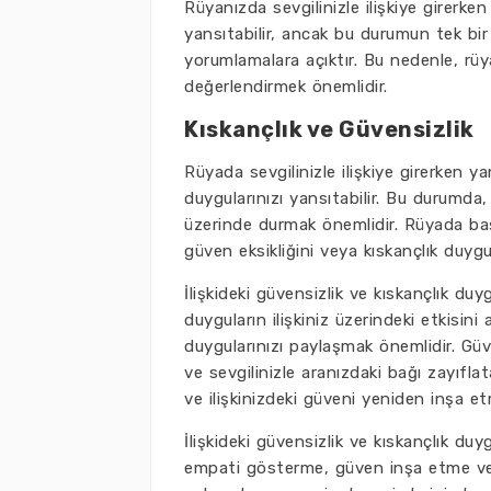
Rüyanızda sevgilinizle ilişkiye girerke
yansıtabilir, ancak bu durumun tek bir a
yorumlamalara açıktır. Bu nedenle, rüya
değerlendirmek önemlidir.
Kıskançlık ve Güvensizlik
Rüyada sevgilinizle ilişkiye girerken y
duygularınızı yansıtabilir. Bu durumda, 
üzerinde durmak önemlidir. Rüyada başka
güven eksikliğini veya kıskançlık duygul
İlişkideki güvensizlik ve kıskançlık duygu
duyguların ilişkiniz üzerindeki etkisini
duygularınızı paylaşmak önemlidir. Güven
ve sevgilinizle aranızdaki bağı zayıfla
ve ilişkinizdeki güveni yeniden inşa et
İlişkideki güvensizlik ve kıskançlık duy
empati gösterme, güven inşa etme ve ki