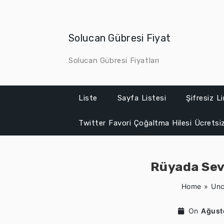
Skip
to
content
Solucan Gübresi Fiyat
Solucan Gübresi Fiyatları
Liste
Sayfa Listesi
Şifresiz L
Twitter Favori Çoğaltma Hilesi Ücretsi
Rüyada Sevg
Home
»
Unc
On
Ağust