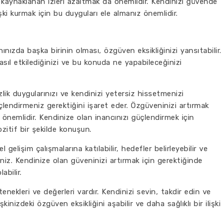
aynaklanan izleri azaltmak da önemlidir. Kendinizi güvende
lişki kurmak için bu duyguları ele almanız önemlidir.
nınızda başka birinin olması, özgüven eksikliğinizi yansıtabilir.
sıl etkilediğinizi ve bu konuda ne yapabileceğinizi
zlik duygularınızı ve kendinizi yetersiz hissetmenizi
üçlendirmeniz gerektiğini işaret eder. Özgüveninizi artırmak
 önemlidir. Kendinize olan inancınızı güçlendirmek için
ozitif bir şekilde konuşun.
l gelişim çalışmalarına katılabilir, hedefler belirleyebilir ve
iniz. Kendinize olan güveninizi artırmak için gerektiğinde
abilir.
ekleri ve değerleri vardır. Kendinizi sevin, takdir edin ve
şkinizdeki özgüven eksikliğini aşabilir ve daha sağlıklı bir ilişki