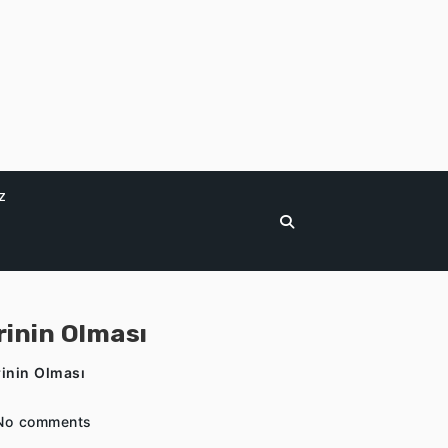
z
rinin Olması
rinin Olması
No comments