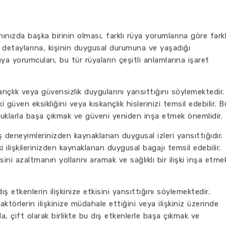
nınızda başka birinin olması, farklı rüya yorumlarına göre farkl
n detaylarına, kişinin duygusal durumuna ve yaşadığı
üya yorumcuları, bu tür rüyaların çeşitli anlamlarına işaret
nçlık veya güvensizlik duygularını yansıttığını söylemektedir.
i güven eksikliğini veya kıskançlık hislerinizi temsil edebilir. B
luklarla başa çıkmak ve güveni yeniden inşa etmek önemlidir.
 deneyimlerinizden kaynaklanan duygusal izleri yansıttığıdır.
 ilişkilerinizden kaynaklanan duygusal bagajı temsil edebilir.
i azaltmanın yollarını aramak ve sağlıklı bir ilişki inşa etme
ş etkenlerin ilişkinize etkisini yansıttığını söylemektedir.
ktörlerin ilişkinize müdahale ettiğini veya ilişkiniz üzerinde
a, çift olarak birlikte bu dış etkenlerle başa çıkmak ve