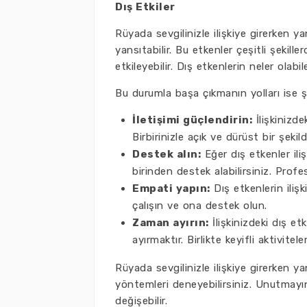
Dış Etkiler
Rüyada sevgilinizle ilişkiye girerken ya
yansıtabilir. Bu etkenler çeşitli şekill
etkileyebilir. Dış etkenlerin neler olabil
Bu durumla başa çıkmanın yolları ise şu
İletişimi güçlendirin:
İlişkinizde
Birbirinizle açık ve dürüst bir şeki
Destek alın:
Eğer dış etkenler ili
birinden destek alabilirsiniz. Profes
Empati yapın:
Dış etkenlerin ilişk
çalışın ve ona destek olun.
Zaman ayırın:
İlişkinizdeki dış e
ayırmaktır. Birlikte keyifli aktivitele
Rüyada sevgilinizle ilişkiye girerken 
yöntemleri deneyebilirsiniz. Unutmayın,
değişebilir.