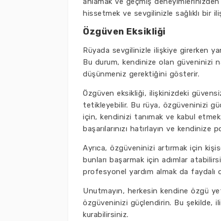
anlamak ve geçmiş deneyimlerinizden k
hissetmek ve sevgilinizle sağlıklı bir i
Özgüven Eksikliği
Rüyada sevgilinizle ilişkiye girerken ya
Bu durum, kendinize olan güveninizi na
düşünmeniz gerektiğini gösterir.
Özgüven eksikliği, ilişkinizdeki güvensi
tetikleyebilir. Bu rüya, özgüveninizi g
için, kendinizi tanımak ve kabul etmek
başarılarınızı hatırlayın ve kendinize p
Ayrıca, özgüveninizi artırmak için kişise
bunları başarmak için adımlar atabilirs
profesyonel yardım almak da faydalı ol
Unutmayın, herkesin kendine özgü yeten
özgüveninizi güçlendirin. Bu şekilde, ili
kurabilirsiniz.