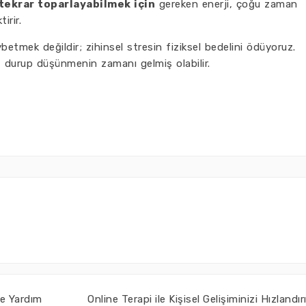
tekrar toparlayabilmek için
gereken enerji, çoğu zaman
irir.
betmek değildir; zihinsel stresin fiziksel bedelini ödüyoruz.
, durup düşünmenin zamanı gelmiş olabilir.
ve Yardım
Online Terapi ile Kişisel Gelişiminizi Hızlandır