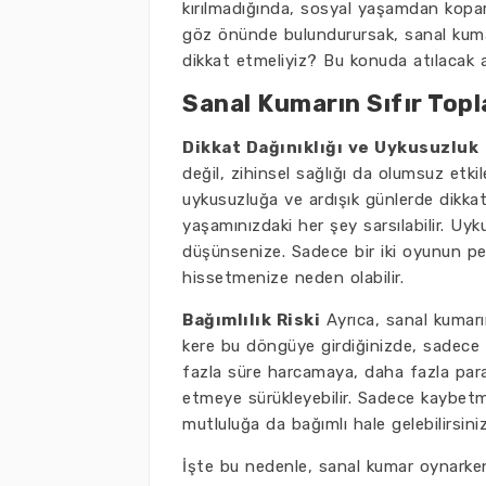
kırılmadığında, sosyal yaşamdan koparlar
göz önünde bulundurursak, sanal kumarı
dikkat etmeliyiz? Bu konuda atılacak a
Sanal Kumarın Sıfır Top
Dikkat Dağınıklığı ve Uykusuzluk
değil, zihinsel sağlığı da olumsuz etki
uykusuzluğa ve ardışık günlerde dikkat d
yaşamınızdaki her şey sarsılabilir. Uy
düşünsenize. Sadece bir iki oyunun p
hissetmenize neden olabilir.
Bağımlılık Riski
Ayrıca, sanal kumarı
kere bu döngüye girdiğinizde, sadece k
fazla süre harcamaya, daha fazla para 
etmeye sürükleyebilir. Sadece kaybetm
mutluluğa da bağımlı hale gelebilirsin
İşte bu nedenle, sanal kumar oynarken