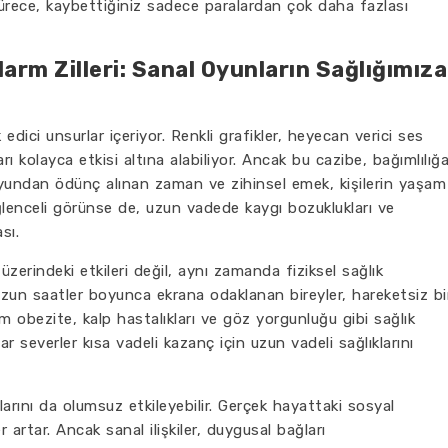
sürece, kaybettiğiniz sadece paralardan çok daha fazlası
arm Zilleri: Sanal Oyunların Sağlığımıza
edici unsurlar içeriyor. Renkli grafikler, heyecan verici ses
arı kolayca etkisi altına alabiliyor. Ancak bu cazibe, bağımlılığ
 oyundan ödünç alınan zaman ve zihinsel emek, kişilerin yaşam
eğlenceli görünse de, uzun vadede kaygı bozuklukları ve
sı.
üzerindeki etkileri değil, aynı zamanda fiziksel sağlık
zun saatler boyunca ekrana odaklanan bireyler, hareketsiz bi
m obezite, kalp hastalıkları ve göz yorgunluğu gibi sağlık
ar severler kısa vadeli kazanç için uzun vadeli sağlıklarını
arını da olumsuz etkileyebilir. Gerçek hayattaki sosyal
r artar. Ancak sanal ilişkiler, duygusal bağları