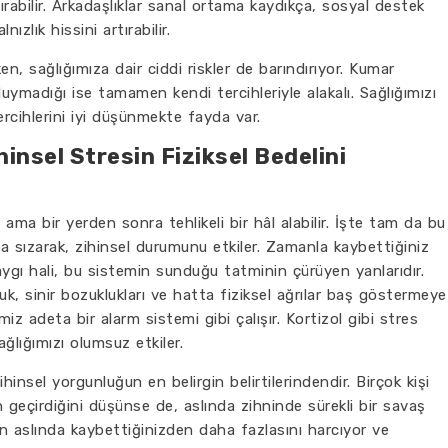
ırabilir. Arkadaşlıklar sanal ortama kaydıkça, sosyal destek
zlık hissini artırabilir.
n, sağlığımıza dair ciddi riskler de barındırıyor. Kumar
uymadığı ise tamamen kendi tercihleriyle alakalı. Sağlığımızı
ercihlerini iyi düşünmekte fayda var.
insel Stresin Fiziksel Bedelini
 ama bir yerden sonra tehlikeli bir hâl alabilir. İşte tam da bu
a sızarak, zihinsel durumunu etkiler. Zamanla kaybettiğiniz
kaygı hali, bu sistemin sunduğu tatminin çürüyen yanlarıdır.
uk, sinir bozuklukları ve hatta fiziksel ağrılar baş göstermeye
iz adeta bir alarm sistemi gibi çalışır. Kortizol gibi stres
ağlığımızı olumsuz etkiler.
hinsel yorgunluğun en belirgin belirtilerindendir. Birçok kişi
geçirdiğini düşünse de, aslında zihninde sürekli bir savaş
in aslında kaybettiğinizden daha fazlasını harcıyor ve