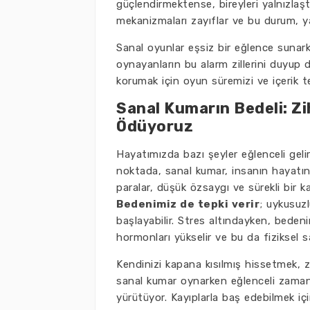
güçlendirmektense, bireyleri yalnızlaşt
mekanizmaları zayıflar ve bu durum, yalnı
Sanal oyunlar eşsiz bir eğlence sunarke
oynayanların bu alarm zillerini duyup d
korumak için oyun süremizi ve içerik t
Sanal Kumarın Bedeli: Zih
Ödüyoruz
Hayatımızda bazı şeyler eğlenceli gelir
noktada, sanal kumar, insanın hayatın
paralar, düşük özsaygı ve sürekli bir 
Bedenimiz de tepki verir
; uykusuzl
başlayabilir. Stres altındayken, bedenim
hormonları yükselir ve bu da fiziksel s
Kendinizi kapana kısılmış hissetmek, zi
sanal kumar oynarken eğlenceli zaman 
yürütüyor. Kayıplarla baş edebilmek iç