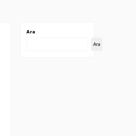
Ara
Ara
e