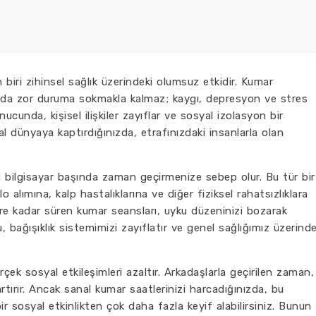
 biri zihinsel sağlık üzerindeki olumsuz etkidir. Kumar
lamda zor duruma sokmakla kalmaz; kaygı, depresyon ve stres
nucunda, kişisel ilişkiler zayıflar ve sosyal izolasyon bir
nal dünyaya kaptırdığınızda, etrafınızdaki insanlarla olan
 bilgisayar başında zaman geçirmenize sebep olur. Bu tür bir
 alımına, kalp hastalıklarına ve diğer fiziksel rahatsızlıklara
ere kadar süren kumar seansları, uyku düzeninizi bozarak
, bağışıklık sistemimizi zayıflatır ve genel sağlığımız üzerind
çek sosyal etkileşimleri azaltır. Arkadaşlarla geçirilen zaman,
rtırır. Ancak sanal kumar saatlerinizi harcadığınızda, bu
bir sosyal etkinlikten çok daha fazla keyif alabilirsiniz. Bunun