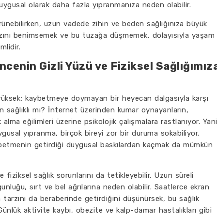
uygusal olarak daha fazla yıpranmanıza neden olabilir.
rünebilirken, uzun vadede zihin ve beden sağlığınıza büyük
m tarzını benimsemek ve bu tuzağa düşmemek, dolayısıyla yaşam
lidir.
ncenin Gizli Yüzü ve Fiziksel Sağlığımız
ce yüksek; kaybetmeye doymayan bir heyecan dalgasıyla karşı
n sağlıklı mı? İnternet üzerinden kumar oynayanların,
k alma eğilimleri üzerine psikolojik çalışmalara rastlanıyor. Yani
usal yıpranma, birçok bireyi zor bir duruma sokabiliyor.
etmenin getirdiği duygusal baskılardan kaçmak da mümkün
e fiziksel sağlık sorunlarını da tetikleyebilir. Uzun süreli
nluğu, sırt ve bel ağrılarına neden olabilir. Saatlerce ekran
tarzını da beraberinde getirdiğini düşünürsek, bu sağlık
 Günlük aktivite kaybı, obezite ve kalp-damar hastalıkları gibi