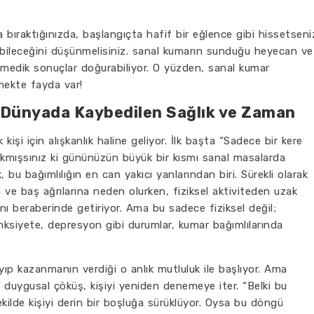
na bıraktığınızda, başlangıçta hafif bir eğlence gibi hissetseni
bileceğini düşünmelisiniz. sanal kumarın sunduğu heyecan ve
medik sonuçlar doğurabiliyor. O yüzden, sanal kumar
ekte fayda var!
l Dünyada Kaybedilen Sağlık ve Zaman
işi için alışkanlık haline geliyor. İlk başta “Sadece bir kere
kmışsınız ki gününüzün büyük bir kısmı sanal masalarda
k
, bu bağımlılığın en can yakıcı yanlarından biri. Sürekli olarak
e baş ağrılarına neden olurken, fiziksel aktiviteden uzak
nı beraberinde getiriyor. Ama bu sadece fiziksel değil;
 Anksiyete, depresyon gibi durumlar, kumar bağımlılarında
yıp kazanmanın verdiği o anlık mutluluk ile başlıyor. Ama
 duygusal çöküş, kişiyi yeniden denemeye iter. “Belki bu
ekilde kişiyi derin bir boşluğa sürüklüyor. Oysa bu döngü