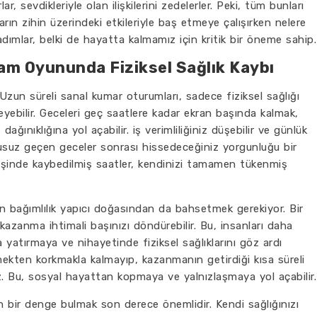
, sevdikleriyle olan ilişkilerini zedelerler. Peki, tüm bunları
n zihin üzerindeki etkileriyle baş etmeye çalışırken nelere
dımlar, belki de hayatta kalmamız için kritik bir öneme sahip.
lam Oyununda Fiziksel Sağlık Kaybı
Uzun süreli sanal kumar oturumları, sadece fiziksel sağlığı
leyebilir. Geceleri geç saatlere kadar ekran başında kalmak,
ağınıklığına yol açabilir. iş verimliliğiniz düşebilir ve günlük
kusuz geçen geceler sonrası hissedeceğiniz yorgunluğu bir
eşinde kaybedilmiş saatler, kendinizi tamamen tükenmiş
n bağımlılık yapıcı doğasından da bahsetmek gerekiyor. Bir
azanma ihtimali başınızı döndürebilir. Bu, insanları daha
yatırmaya ve nihayetinde fiziksel sağlıklarını göz ardı
ekten korkmakla kalmayıp, kazanmanın getirdiği kısa süreli
iz. Bu, sosyal hayattan kopmaya ve yalnızlaşmaya yol açabilir.
 bir denge bulmak son derece önemlidir. Kendi sağlığınızı