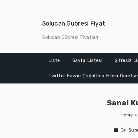
Skip
to
content
Solucan Gübresi Fiyat
Solucan Gübresi Fiyatları
Liste
Sayfa Listesi
Şifresiz L
Twitter Favori Çoğaltma Hilesi Ücretsi
Sanal K
Home
On
Şub