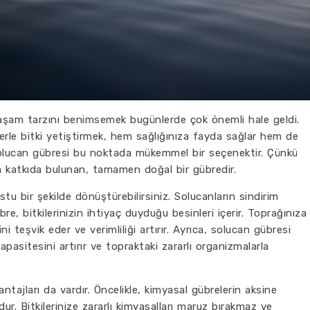
yaşam tarzını benimsemek bugünlerde çok önemli hale geldi.
le bitki yetiştirmek, hem sağlığınıza fayda sağlar hem de
Solucan gübresi bu noktada mükemmel bir seçenektir. Çünkü
ına katkıda bulunan, tamamen doğal bir gübredir.
tu bir şekilde dönüştürebilirsiniz. Solucanların sindirim
e, bitkilerinizin ihtiyaç duyduğu besinleri içerir. Toprağınıza
ini teşvik eder ve verimliliği artırır. Ayrıca, solucan gübresi
kapasitesini artırır ve topraktaki zararlı organizmalarla
tajları da vardır. Öncelikle, kimyasal gübrelerin aksine
r. Bitkilerinize zararlı kimyasalları maruz bırakmaz ve