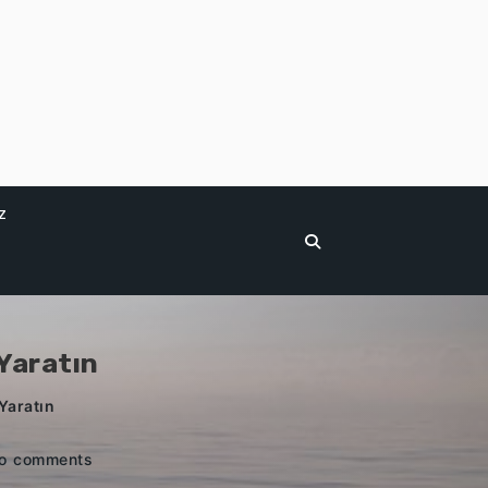
z
Yaratın
Yaratın
o comments