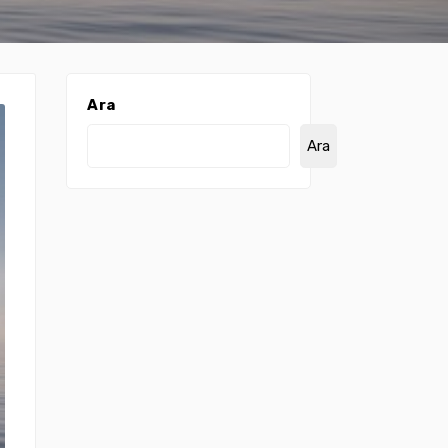
Ara
Ara