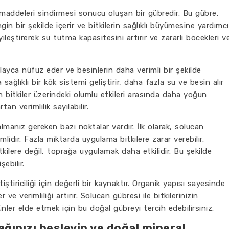
 maddeleri sindirmesi sonucu oluşan bir gübredir. Bu gübre,
gin bir şekilde içerir ve bitkilerin sağlıklı büyümesine yardımcı
ileştirerek su tutma kapasitesini artırır ve zararlı böcekleri v
olayca nüfuz eder ve besinlerin daha verimli bir şekilde
 sağlıklı bir kök sistemi geliştirir, daha fazla su ve besin alır
n bitkiler üzerindeki olumlu etkileri arasında daha yoğun
n verimlilik sayılabilir.
lmanız gereken bazı noktalar vardır. İlk olarak, solucan
idir. Fazla miktarda uygulama bitkilere zarar verebilir.
kilere değil, toprağa uygulamak daha etkilidir. Bu şekilde
şebilir.
ştiriciliği için değerli bir kaynaktır. Organik yapısı sayesinde
 ve verimliliği artırır. Solucan gübresi ile bitkilerinizin
nler elde etmek için bu doğal gübreyi tercih edebilirsiniz.
ğınızı besleyin ve doğal mineral