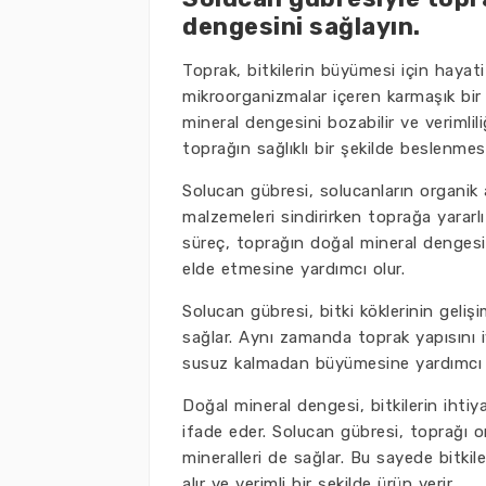
dengesini sağlayın.
Toprak, bitkilerin büyümesi için hayat
mikroorganizmalar içeren karmaşık bir
mineral dengesini bozabilir ve verimlil
toprağın sağlıklı bir şekilde beslenmes
Solucan gübresi, solucanların organik at
malzemeleri sindirirken toprağa yararl
süreç, toprağın doğal mineral dengesin
elde etmesine yardımcı olur.
Solucan gübresi, bitki köklerinin gelişi
sağlar. Aynı zamanda toprak yapısını iyi
susuz kalmadan büyümesine yardımcı ol
Doğal mineral dengesi, bitkilerin iht
ifade eder. Solucan gübresi, toprağı 
mineralleri de sağlar. Bu sayede bitkiler
alır ve verimli bir şekilde ürün verir.