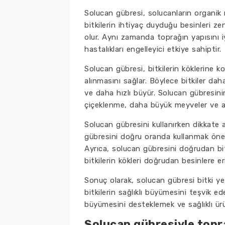
Solucan gübresi, solucanların organik
bitkilerin ihtiyaç duyduğu besinleri zen
olur. Aynı zamanda toprağın yapısını iy
hastalıkları engelleyici etkiye sahiptir.
Solucan gübresi, bitkilerin köklerine k
alınmasını sağlar. Böylece bitkiler daha
ve daha hızlı büyür. Solucan gübresini
çiçeklenme, daha büyük meyveler ve arta
Solucan gübresini kullanırken dikkate a
gübresini doğru oranda kullanmak öneml
Ayrıca, solucan gübresini doğrudan bit
bitkilerin kökleri doğrudan besinlere eri
Sonuç olarak, solucan gübresi bitki yeti
bitkilerin sağlıklı büyümesini teşvik eder
büyümesini desteklemek ve sağlıklı ürü
Solucan gübresiyle topra