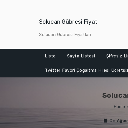
Skip
to
content
Solucan Gübresi Fiyat
Solucan Gübresi Fiyatları
Liste
Sayfa Listesi
Şifresiz L
Twitter Favori Çoğaltma Hilesi Ücretsi
Soluca
Home
On
Ağus