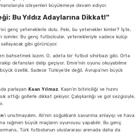
manslarıyla izleyenleri büyülemeye devam ediyor.
i: Bu Yıldız Adaylarına Dikkat!”
ci genç yeteneklerle dolu. Peki, bu yetenekler kimler? İşte,
ı isimler. Bu genç futbolcular, yetenekleriyle sadece kulüp
a sallayacak gibi görünüyor.
en bahsetmek lazım. O, adeta bir futbol sihirbazı gibi. Orta
rakip defansları delip geçiyor. Emre’nin oyunu okuyabilme
büyük özellik. Sadece Türkiye’de değil, Avrupa’nın büyük
tında parlayan
Kaan Yılmaz
. Kaan’ın bitiriciliği ve hızını
ık attığı gollerle dikkat çekiyor. Çalışkanlığı ve gol sezgisiyle
r.
ın
’ı unutmayalım. Ali’nin soğukkanlı savunma anlayışı ve hava
şına rağmen büyük maçların oyuncusu yapabilir. Bu genç
formans, Türk futbolunun uluslararası arenada daha da