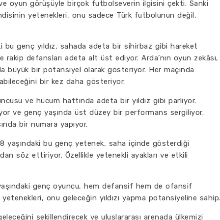
ve oyun görüşüyle birçok futbolseverin ilgisini çekti. Sanki
ndisinin yetenekleri, onu sadece Türk futbolunun değil,
ki bu genç yıldız, sahada adeta bir sihirbaz gibi hareket
e rakip defansları adeta alt üst ediyor. Arda’nın oyun zekâsı,
a büyük bir potansiyel olarak gösteriyor. Her maçında
labileceğini bir kez daha gösteriyor.
ncusu ve hücum hattında adeta bir yıldız gibi parlıyor.
lıyor ve genç yaşında üst düzey bir performans sergiliyor.
asında bir numara yapıyor.
18 yaşındaki bu genç yetenek, saha içinde gösterdiği
n söz ettiriyor. Özellikle yetenekli ayakları ve etkili
yaşındaki genç oyuncu, hem defansif hem de ofansif
ın yetenekleri, onu geleceğin yıldızı yapma potansiyeline sahip
leceğini şekillendirecek ve uluslararası arenada ülkemizi