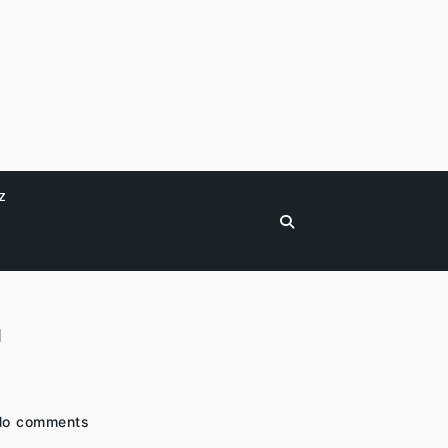
z
ı
No comments