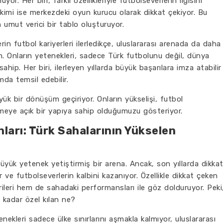
or. Her biri, farklı özellikleriyle futbolseverlerin ilgisini
, kimi ise merkezdeki oyun kurucu olarak dikkat çekiyor. Bu
n umut verici bir tablo oluşturuyor.
in futbol kariyerleri ilerledikçe, uluslararası arenada da daha
in. Onların yetenekleri, sadece Türk futbolunu değil, dünya
hip. Her biri, ilerleyen yıllarda büyük başarılara imza atabilir
mda temsil edebilir.
ük bir dönüşüm geçiriyor. Onların yükselişi, futbol
meye açık bir yapıya sahip olduğumuzu gösteriyor.
ları: Türk Sahalarının Yükselen
yük yetenek yetiştirmiş bir arena. Ancak, son yıllarda dikka
ve futbolseverlerin kalbini kazanıyor. Özellikle dikkat çeken
ileri hem de sahadaki performansları ile göz dolduruyor. Peki
 kadar özel kılan ne?
kleri sadece ülke sınırlarını aşmakla kalmıyor, uluslararası