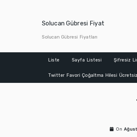
Skip
to
content
Solucan Gübresi Fiyat
Solucan Gübresi Fiyatları
Liste
Sayfa Listesi
Şifresiz L
Twitter Favori Çoğaltma Hilesi Ücretsi
On
Ağust