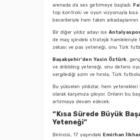
arenada da ses getirmeye başladı.
Fa
top kontrolü ve oyun vizyonuyla kısa s
becerileriyle hem takım arkadaşlarının 
Bir diğer yıldız adayı ise
Antalyaspor
de maç içindeki stratejik hamleleriyle
zekası ve pas yeteneği, onu Türk futbo
Başakşehir'den Yasin Öztürk
, gen
ve dribbling yeteneği, onu defans oyun
sergilediği azim ve hırsla, Türk futbo
Bu yükselen yıldızlar, hem yetenekleri
olarak karşımıza çıkıyor. Onların bu ba
artırmaya devam edecek.
“Kısa Sürede Büyük Başa
Yeteneği”
Birincisi, 17 yaşındaki
Emirhan İlkha