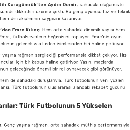
tih Karagümrük'ten Aydın Demir
, sahadaki olağanüstü
ürede dikkatleri üzerine çekti. Bu genç oyuncu, hız ve tekni
hem de rakiplerinin saygısını kazanıyor.
'dan Emre Kılınç
. Hem orta sahadaki dinamik yapısı hem
 Emre, futbolseverlerin beğenisini topluyor. Emre'nin oyun
lunun gelecek vaat eden isimlerinden biri haline getiriyor.
ç yaşına rağmen sergilediği performansla dikkat çekiyor. Hızı
cuları için bir kabus haline getiriyor. Yasin, maçlarda
lunun geleceğinde önemli bir rol oynayacak gibi görünüyor.
 hem de sahadaki duruşlarıyla, Türk futbolunun yeni yüzleri
şarısı, Türk futbolunun uluslararası alandaki rekabet gücünü
rılar: Türk Futbolunun 5 Yükselen
n
. Genç yaşına rağmen, orta sahadaki müthiş performansıyla