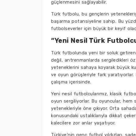
güçlenmesini sağlayabilir.
Türk futbolu, bu gençlerin yetenekleriy
başarma potansiyeline sahip. Bu yüzden
futbolseverler için büyük bir keyif ola
“Yeni Nesil Türk Futbolcu
Türk futbolunda yeni bir soluk getire
değil, antrenmanlarda sergiledikleri ö
yeteneklerini sahaya koyarak büyük kulüp
ve oyun görüşleriyle fark yaratıyorlar.
çalışma içerisinde.
Yeni nesil futbolcularımız, klasik fut
oyun sergiliyorlar. Bu oyuncular, he
yetenekleriyle öne çıkıyor. Orta saha
konusundaki ustalıklarıyla dikkat çekerke
kalecilere zor anlar yaşatıyor.
Türkiye'nin genç futbol yıldızları, sad