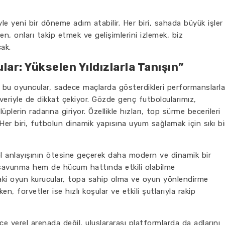
le yeni bir döneme adım atabilir. Her biri, sahada büyük işler
, onları takip etmek ve gelişimlerini izlemek, biz
cak.
lar: Yükselen Yıldızlarla Tanışın”
n bu oyuncular, sadece maçlarda gösterdikleri performanslarla
zveriyle de dikkat çekiyor. Gözde genç futbolcularımız,
lerin radarına giriyor. Özellikle hızları, top sürme becerileri
 Her biri, futbolun dinamik yapısına uyum sağlamak için sıkı bi
bol anlayışının ötesine geçerek daha modern ve dinamik bir
m savunma hem de hücum hattında etkili olabilme
daki oyun kurucular, topa sahip olma ve oyun yönlendirme
n, forvetler ise hızlı koşular ve etkili şutlarıyla rakip
ece yerel arenada değil, uluslararası platformlarda da adlarını