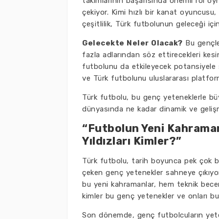
takımlarının başarısında önemli rol oynuy
çekiyor. Kimi hızlı bir kanat oyuncusu
çeşitlilik, Türk futbolunun geleceği içi
Gelecekte Neler Olacak?
Bu gençler
fazla adlarından söz ettirecekleri kes
futbolunu da etkileyecek potansiyele sa
ve Türk futbolunu uluslararası platfor
Türk futbolu, bu genç yeteneklerle büy
dünyasında ne kadar dinamik ve geliş
“Futbolun Yeni Kahraman
Yıldızları Kimler?”
Türk futbolu, tarih boyunca pek çok bü
çeken genç yetenekler sahneye çıkıyor 
bu yeni kahramanlar, hem teknik becer
kimler bu genç yetenekler ve onları bu
Son dönemde, genç futbolcuların yetene