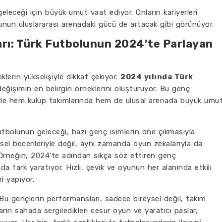
leceği için büyük umut vaat ediyor. Onların kariyerleri
nun uluslararası arenadaki gücü de artacak gibi görünüyor.
arı: Türk Futbolunun 2024’te Parlayan
lerin yükselişiyle dikkat çekiyor.
2024 yılında Türk
değişimin en belirgin örneklerini oluşturuyor. Bu genç
riyle hem kulüp takımlarında hem de ulusal arenada büyük umu
tbolunun geleceği, bazı genç isimlerin öne çıkmasıyla
ksel becerileriyle değil, aynı zamanda oyun zekalarıyla da
r. Örneğin, 2024'te adından sıkça söz ettiren genç
da fark yaratıyor. Hızlı, çevik ve oyunun her alanında etkili
i yapıyor.
u gençlerin performansları, sadece bireysel değil, takım
rın sahada sergiledikleri cesur oyun ve yaratıcı paslar,