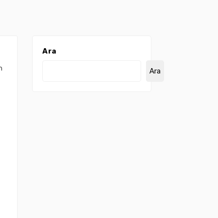
Ara
t
n
Ara
,