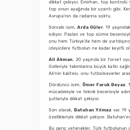
dikkat çekiyor. Emirhan, top kontrolü 
top onun ayağında bir uzantı gibi. Ke
Avrupa’nın da radarına soktu.
Sonraki isim,
Arda Güler
. 19 yaşında
ediyor. Pasları ve top sürme becerisiyl
onu hem Türkiye’de hem de yurtdışınd
izleyicilere futbolun ne kadar keyifli o
Ali Akman
, 20 yaşında bir forvet oyu
Golleriyle takımlarına büyük katkı sağ
Ali’nin kalitesi, onu futbolseverler ar
Dördüncü isim,
Ömer Faruk Beyaz
. 
mücadeleyle ve teknik becerisiyle adında
şutlarıyla dikkat çekiyor.
Son olarak,
Batuhan Yılmaz
var. 19 
özellikleriyle dikkat çekiyor. Batuhan’
Bu genç yetenekler, Türk futbolunun ge