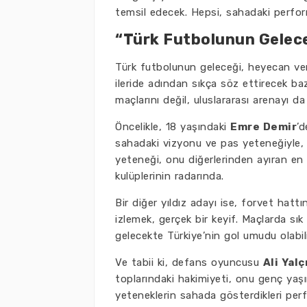
temsil edecek. Hepsi, sahadaki perfor
“Türk Futbolunun Geleceğ
Türk futbolunun geleceği, heyecan veri
ileride adından sıkça söz ettirecek baz
maçlarını değil, uluslararası arenayı d
Öncelikle, 18 yaşındaki
Emre Demir
’d
sahadaki vizyonu ve pas yeteneğiyle, 
yeteneği, onu diğerlerinden ayıran en 
kulüplerinin radarında.
Bir diğer yıldız adayı ise, forvet hat
izlemek, gerçek bir keyif. Maçlarda sık s
gelecekte Türkiye’nin gol umudu olabili
Ve tabii ki, defans oyuncusu
Ali Yalç
toplarındaki hakimiyeti, onu genç ya
yeteneklerin sahada gösterdikleri per