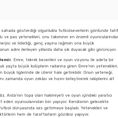
 sahada gösterdiği olgunlukla futbolseverlerin gönlünde tah
lü ve pas yetenekleri, onu takımının en önemli oyuncularında
nerjisi ve liderliği, genç yaşına rağmen ona büyük
onun adını ilerleyen yıllarda daha sık duyacak gibi görünüyor.
Demir
. Emre, teknik becerileri ve oyun vizyonu ile adeta bir
k yaşta büyük kulüplerin radarına giren Emre'nin yetenekleri
 büyük liglerinde de izlenir hale getirebilir. Onun yeteneği,
aynı zamanda oyun zekâsı ve hızını birleştirerek rakiplerini alt
dız. Arda'nın topa olan hakimiyeti ve oyun içindeki yaratıcı
t eden oyuncularından biri yapıyor. Kendisinin gelecekte
futbol dünyasında ses getirmeye başladı. Yetenekleri ve
ektörlerin hem de taraftarların gözdesi yapıyor.