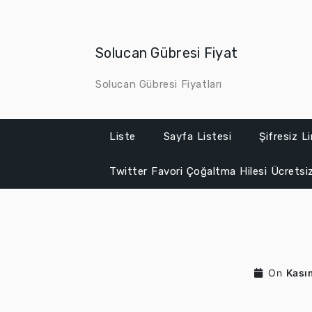
Skip
to
content
Solucan Gübresi Fiyat
Solucan Gübresi Fiyatları
Liste
Sayfa Listesi
Şifresiz L
Twitter Favori Çoğaltma Hilesi Ücretsi
On
Kası