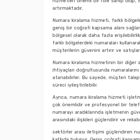
hizmetleri önemli bir role sahip olup, i
artırmaktadır.
Numara kiralama hizmeti, farklı bölgele
geniş bir coğrafi kapsama alanı sağlar.
bölgesel olarak daha fazla erişilebilirli
farklı bölgelerdeki numaraları kullanara
müşterilerin güvenini artırır ve satışlar
Numara kiralama hizmetinin bir diğer a
ihtiyaçları doğrultusunda numaralarını
atanabilirler. Bu sayede, müşteri taleple
süreci iyileştirilebilir.
Ayrıca, numara kiralama hizmeti işletm
çok önemlidir ve profesyonel bir telefo
numarayı aradıklarında işletmenin güve
arasındaki ilişkileri güçlendirir ve reka
sektörler arası iletişimi güçlendiren 
katkıda bulunur. Geniş coğrafi kapsama 