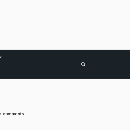
z
o comments