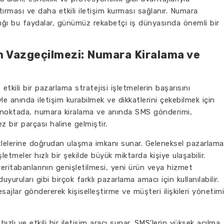
ırması ve daha etkili iletişim kurması sağlanır. Numara
dığı bu faydalar, günümüz rekabetçi iş dünyasında önemli bir
in Vazgeçilmezi: Numara Kiralama ve
kili bir pazarlama stratejisi işletmelerin başarısını
riyle anında iletişim kurabilmek ve dikkatlerini çekebilmek için
u noktada, numara kiralama ve anında SMS gönderimi,
 bir parçası haline gelmiştir.
tlelerine doğrudan ulaşma imkanı sunar. Geleneksel pazarlama
etmeler hızlı bir şekilde büyük miktarda kişiye ulaşabilir.
eritabanlarının genişletilmesi, yeni ürün veya hizmet
duyuruları gibi birçok farklı pazarlama amacı için kullanılabilir.
sajlar göndererek kişiselleştirme ve müşteri ilişkileri yönetimi
zlı ve etkili bir iletişim aracı sunar. SMS'lerin yüksek açılma