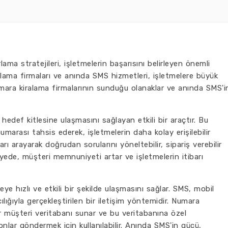
ama stratejileri, işletmelerin başarısını belirleyen önemli
alama firmaları ve anında SMS hizmetleri, işletmelere büyük
umara kiralama firmalarının sunduğu olanaklar ve anında SMS'i
 hedef kitlesine ulaşmasını sağlayan etkili bir araçtır. Bu
numarası tahsis ederek, işletmelerin daha kolay erişilebilir
rı arayarak doğrudan sorularını yöneltebilir, sipariş verebilir
sayede, müşteri memnuniyeti artar ve işletmelerin itibarı
ye hızlı ve etkili bir şekilde ulaşmasını sağlar. SMS, mobil
lığıyla gerçekleştirilen bir iletişim yöntemidir. Numara
ir müşteri veritabanı sunar ve bu veritabanına özel
lar göndermek için kullanılabilir. Anında SMS'in gücü,