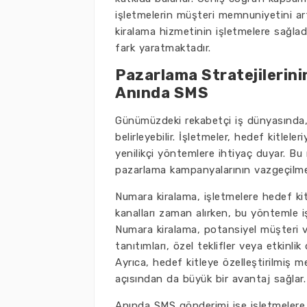
işletmelerin müşteri memnuniyetini art
kiralama hizmetinin işletmelere sağla
fark yaratmaktadır.
Pazarlama Stratejilerin
Anında SMS
Günümüzdeki rekabetçi iş dünyasında, et
belirleyebilir. İşletmeler, hedef kitlele
yenilikçi yöntemlere ihtiyaç duyar. B
pazarlama kampanyalarının vazgeçilmez
Numara kiralama, işletmelere hedef ki
kanalları zaman alırken, bu yöntemle işl
Numara kiralama, potansiyel müşteri v
tanıtımları, özel teklifler veya etkinlik 
Ayrıca, hedef kitleye özelleştirilmiş me
açısından da büyük bir avantaj sağlar.
Anında SMS gönderimi ise işletmelere hı