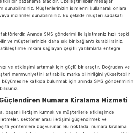
i bir pazarlama aracıdır. Özelleştirilebilir mesajlar
m sunabilirsiniz. Müşterilerinizin isimlerini kullanarak onlara
 veya indirimler sunabilirsiniz. Bu şekilde müşteri sadakati
faktörlerdir. Anında SMS gönderimi ile işletmeniz hızlı tepki
ir ve müşterilerinizle daha sıkı bir bağlantı kurabilirsiniz.
atikleştirme imkanı sağlayan çeşitli yazılımlarla entegre
ı ve etkileşimi artırmak için güçlü bir araçtır. Doğrudan ve
şteri memnuniyetini artırabilir, marka bilinirliğini yükseltebilir
nizin büyümesine katkıda bulunmak için anında SMS gönderimini
lirsiniz.
i Güçlendiren Numara Kiralama Hizmeti
 başarılı iletişim kurmak ve müşterilerle etkileşimde
tmeler, sektörler arası iletişimi güçlendirmek ve
eşitli yöntemlere başvururlar. Bu noktada, numara kiralama