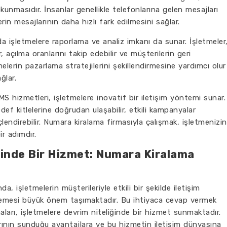
unmasıdır. İnsanlar genellikle telefonlarına gelen mesajları
in mesajlarının daha hızlı fark edilmesini sağlar.
a işletmelere raporlama ve analiz imkanı da sunar. İşletmeler
r, açılma oranlarını takip edebilir ve müşterilerin geri
letmelerin pazarlama stratejilerini şekillendirmesine yardımcı olur
ğlar.
S hizmetleri, işletmelere inovatif bir iletişim yöntemi sunar.
ef kitlelerine doğrudan ulaşabilir, etkili kampanyalar
üçlendirebilir. Numara kiralama firmasıyla çalışmak, işletmenizin
r adımdır.
ğinde Bir Hizmet: Numara Kiralama
, işletmelerin müşterileriyle etkili bir şekilde iletişim
ilemesi büyük önem taşımaktadır. Bu ihtiyaca cevap vermek
aları, işletmelere devrim niteliğinde bir hizmet sunmaktadır.
ının sunduğu avantajlara ve bu hizmetin iletişim dünyasına