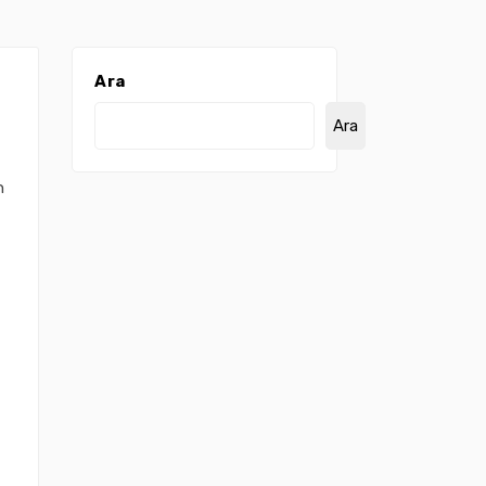
Ara
Ara
n