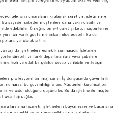
şletmelerin iletişim süreçlerini kolaylaştırmakta ve verimliliği
rdeki telefon numaralarını kiralamak suretiyle, işletmelere
 Bu sayede, şirketler müşterilere daha yakın olabilir ve
k elde edebilirler. Örneğin, bir e-ticaret şirketi, müşterilerine
k yerel bir varlık gösterme imkanı elde edebilir. Bu da
ı potansiyel olarak artırır.
vantajı da işletmelere esneklik sunmasıdır. İşletmeler,
 yönlendirebilir ve farklı departmanlara veya şubelere
rine hızlı ve etkili bir şekilde cevap verilebilir ve iletişim
elere profesyonel bir imaj sunar. İş dünyasında güvenilirlik
n numarası bu güvenilirliği artırır. Müşteriler, kurumsal bir
nilir ve ciddi olduğunu düşünürler. Bu da işletme ile müşteri
bet avantajı sağlar.
numara kiralama hizmeti, işletmelerin büyümesine ve başarısına
alanı, esneklik ve profesyonellik gibi avantajlarıyla