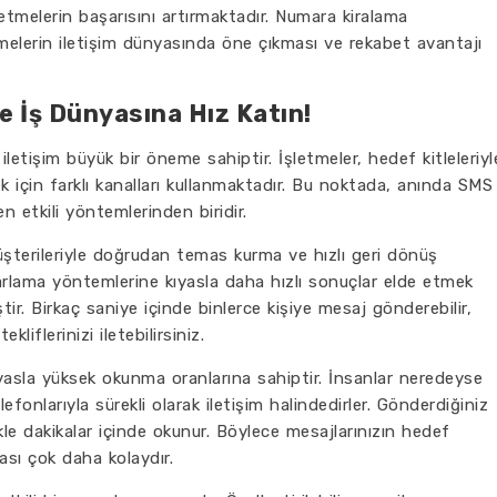
etmelerin başarısını artırmaktadır. Numara kiralama
melerin iletişim dünyasında öne çıkması ve rekabet avantajı
 İş Dünyasına Hız Katın!
 iletişim büyük bir öneme sahiptir. İşletmeler, hedef kitleleriyl
mek için farklı kanalları kullanmaktadır. Bu noktada, anında SMS
 etkili yöntemlerinden biridir.
şterileriyle doğrudan temas kurma ve hızlı geri dönüş
arlama yöntemlerine kıyasla daha hızlı sonuçlar elde etmek
ştir. Birkaç saniye içinde binlerce kişiye mesaj gönderebilir,
liflerinizi iletebilirsiniz.
ıyasla yüksek okunma oranlarına sahiptir. İnsanlar neredeyse
efonlarıyla sürekli olarak iletişim halindedirler. Gönderdiğiniz
kle dakikalar içinde okunur. Böylece mesajlarınızın hedef
ası çok daha kolaydır.