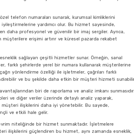
özel telefon numaraları sunarak, kurumsal kimliklerini
ni iyileştirmelerine yardımcı olur. Bu hizmet sayesinde,
ken daha profesyonel ve güvenilir bir imaj sergiler. Ayrıca,
n müşterilere erişimi artırır ve küresel pazarda rekabet
esneklik sağlayan çeşitli hizmetler sunar. Örneğin, sanal
, farklı şehirlerde yerel bir numara kullanarak müşterilerine
ağrı yönlendirme özelliği ile işletmeler, çağrıları farklı
irebilir ve bu şekilde daha etkin bir müşteri hizmeti sunabilir
vantajlarından biri de raporlama ve analiz imkanı sunmasıdır
leri ve diğer veriler üzerinde detaylı analiz yaparak,
e müşteri ilişkilerini daha iyi yönetebilir. Bu sayede,
çli ve etkili hale gelir.
evrim niteliğinde bir hizmet sunmaktadır. İşletmelere
ri ilişkilerini güçlendiren bu hizmet, aynı zamanda esneklik,